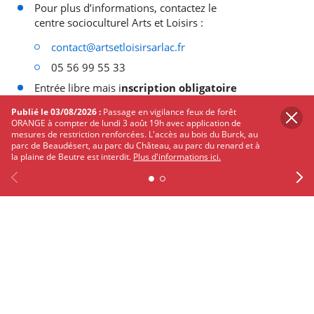
Pour plus d’informations, contactez le
centre socioculturel Arts et Loisirs :
contact@artsetloisirsarlac.fr
05 56 99 55 33
Entrée libre mais i
nscription obligatoire
Publié le 03/08/2026 :
Passage en vigilance feux de forêt
ORANGE à compter de lundi 3 août 19h avec application de
Je réserve le spectacle
mesures de restriction renforcées. L'accès au bois du Burck, au
parc de Beaudésert, au parc du Château, au parc du renard et à
la plaine de Beutre est interdit.
Plus d'informations ici.
PARTAGER
SUR
Previous
Facebook
X
Instagram
Youtube
Linkedin
Ne
TWITTER
FACEBOOK
Les autres événements qui
pourraient vous intéresser
Découvrez Mérignac autour de ses
événements