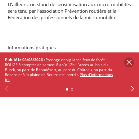
D’ailleurs, un stand de sensibilisation aux micro-mobilités
sera tenu par l’association Prévention routière et la
Fédération des professionnels de la micro-mobilité.
Informations pratiques
Publié le 03/08/2026 :
Passage en vigilance feux de forêt
ROUGE à compter de samedi 8 août 12h. L'accès au bois du
Green Market Dimanche 7 novembre de 11h à 16h
Burck, au parc de Beaudésert, au parc du Château, au parc du
Renard et à la plaine de Beutre est interdit.
Plus d'informations
Place Charles de Gaulle 33700 Mérignac
ici.
N'hésitez pas à rejoindre l'
évènement Facebook
du
marché
Previous
Facebook
X
Instagram
Youtube
Linkedin
Ne
PARTAGER
SUR
TWITTER
FACEBOOK
Les autres événements qui
pourraient vous intéresser