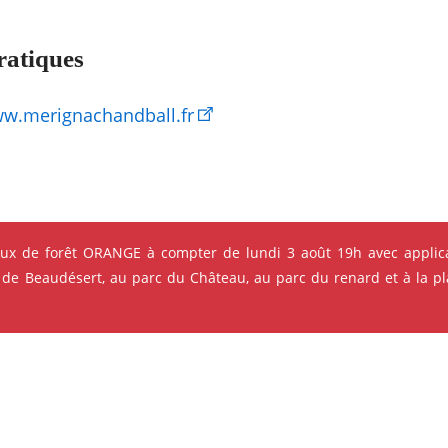
ratiques
w.merignachandball.fr
eux de forêt ORANGE à compter de lundi 3 août 19h avec applica
s qui pourraient vous intéres
 de Beaudésert, au parc du Château, au parc du renard et à la pla
e ses événements
ok
Instagram
Youtube
Linkedin