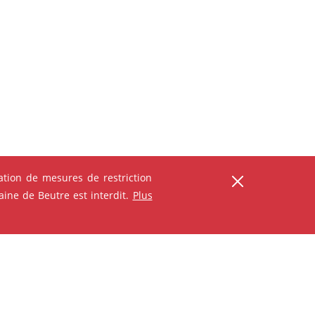
tion de mesures de restriction
ser
ine de Beutre est interdit.
Plus