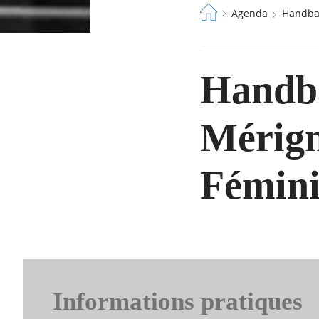
Fil
Agenda
Handb
d'Ariane
Handb
Mérign
Fémin
Informations pratiques