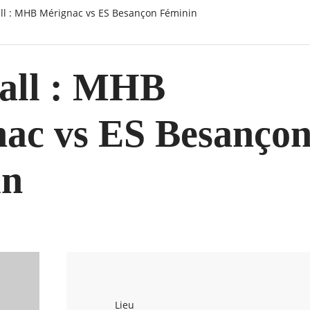
all : MHB Mérignac vs ES Besançon Féminin
all : MHB
ac vs ES Besanço
in
Lieu