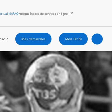
Actualités
FAQ
Kiosque
Espace de services en ligne
Facebook
X
Instagram
Youtube
Linkedin
nac ?
Mes démarches
Mon Profil
Ouvrir
la
recherc