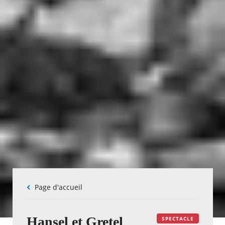
Fil
Page d'accueil
d'Ariane
Hansel et Gretel
SPECTACLE