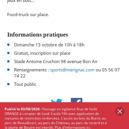
jeux en bois...
Food-truck sur place.
Informations pratiques
Dimanche 13 octobre de 10h à 18h
Gratuit, inscription sur place
Stade Antoine Cruchon 98 avenue Bon Air
Renseignements :
sports@merignac.com
ou 05 56 97
74 22
Tout public
PARTAGER
SUR
Publié le 03/08/2026 :
Passage en vigilance feux de forêt
TWITTER
FACEBOOK
ORANGE à compter de lundi 3 août 19h avec application de
mesures de restriction renforcées. L'accès au bois du Burck, au
parc de Beaudésert, au parc du Château, au parc du renard et à
Les autres événements qui
la plaine de Beutre est interdit.
Plus d'informations ici.