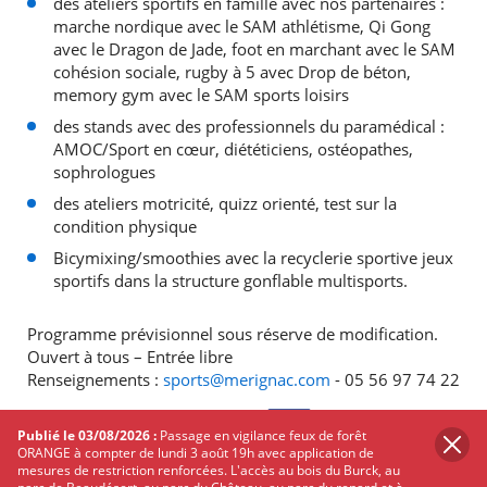
des ateliers sportifs en famille avec nos partenaires :
marche nordique avec le SAM athlétisme, Qi Gong
avec le Dragon de Jade, foot en marchant avec le SAM
cohésion sociale, rugby à 5 avec Drop de béton,
memory gym avec le SAM sports loisirs
des stands avec des professionnels du paramédical :
AMOC/Sport en cœur, diététiciens, ostéopathes,
sophrologues
des ateliers motricité, quizz orienté, test sur la
condition physique
Bicymixing/smoothies avec la recyclerie sportive jeux
sportifs dans la structure gonflable multisports.
Programme prévisionnel sous réserve de modification.
Ouvert à tous – Entrée libre
Renseignements :
sports@merignac.com
- 05 56 97 74 22
PARTAGER
SUR
Publié le 03/08/2026 :
Passage en vigilance feux de forêt
ORANGE à compter de lundi 3 août 19h avec application de
TWITTER
FACEBOOK
mesures de restriction renforcées. L'accès au bois du Burck, au