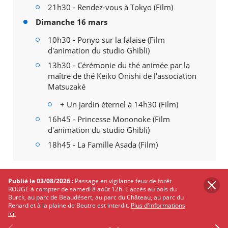
21h30 - Rendez-vous à Tokyo (Film)
Dimanche 16 mars
10h30 - Ponyo sur la falaise (Film
d'animation du studio Ghibli)
13h30 - Cérémonie du thé animée par la
maître de thé Keiko Onishi de l'association
Matsuzaké
+ Un jardin éternel à 14h30 (Film)
16h45 - Princesse Mononoke (Film
d'animation du studio Ghibli)
18h45 - La Famille Asada (Film)
Publié le 03/08/2026 :
Passage en vigilance feux de forêt
Informations pratiques
ROUGE à compter de samedi 8 août 12h. L'accès au bois du
Burck, au parc de Beaudésert, au parc du Château, au parc du
Au
Mérignac-Ciné, 6 Place Charles de Gaulle, 33700
Renard et à la plaine de Beutre est interdit.
Plus d'informations
ici.
Mérignac