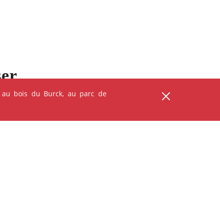
ser
 au bois du Burck, au parc de
ANIMATION - ATELIER