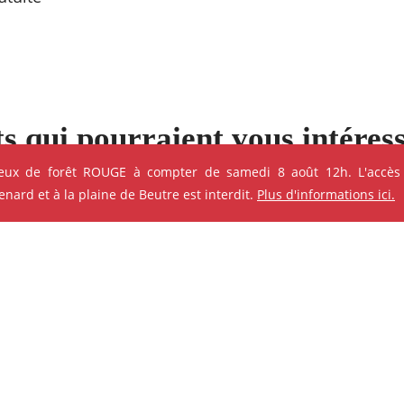
s qui pourraient vous intéres
feux de forêt ROUGE à compter de samedi 8 août 12h. L'accès
e ses événements
ard et à la plaine de Beutre est interdit.
Plus d'informations ici.
ok
Instagram
Youtube
Linkedin
ANIMATION - ATELIER