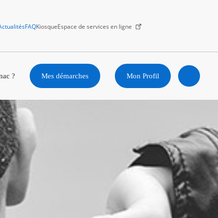
Actualités
FAQ
Kiosque
Espace de services en ligne
Facebook
X
Instagram
Youtube
Linkedin
nac ?
Mes démarches
Mon Profil
Ouvrir
la
recherc