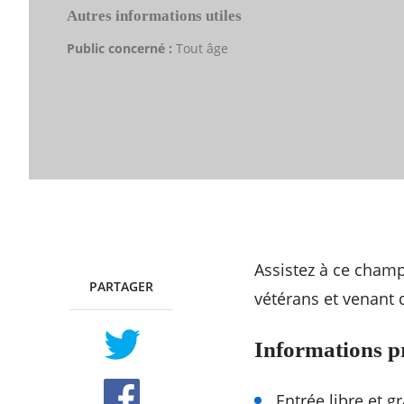
Autres informations utiles
Public concerné :
Tout âge
Assistez à ce champ
PARTAGER
TWITTER
FACEBOOK
vétérans et venant d
Informations p
Entrée libre et gr