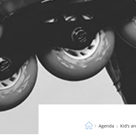
Fil
Agenda
Kid’s 
d'Ariane