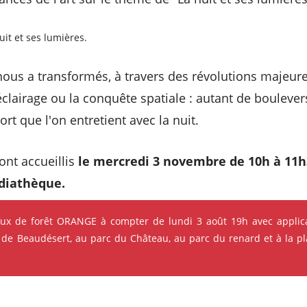
uit et ses lumières.
 nous a transformés, à travers des révolutions maje
 l'éclairage ou la conquête spatiale : autant de boulev
ort que l'on entretient avec la nuit.
ont accueillis
le mercredi 3 novembre de 10h à 11h
diathèque.
eux de forêt ORANGE à compter de lundi 3 août 19h avec applica
 de Beaudésert, au parc du Château, au parc du renard et à la pla
s qui pourraient vous intéres
ok
Instagram
Youtube
Linkedin
e ses événements