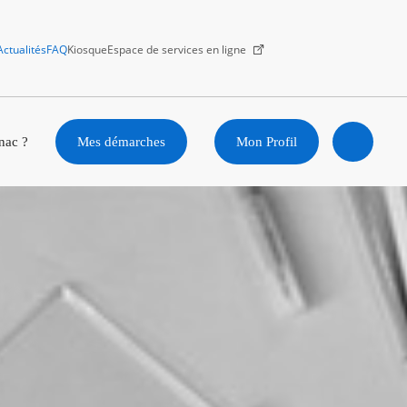
Actualités
FAQ
Kiosque
Espace de services en ligne
Facebook
X
Instagram
Youtube
Linkedin
nac ?
Mes démarches
Mon Profil
Ouvrir
la
recherc