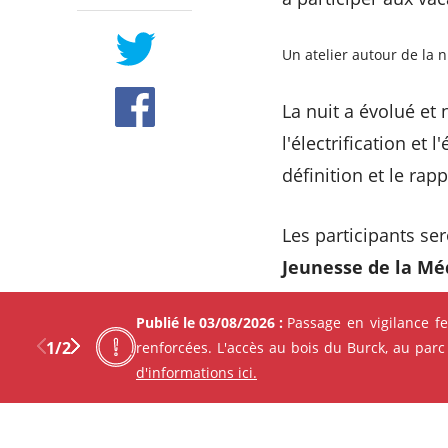
Un atelier autour de la n
La nuit a évolué et
l'électrification et
définition et le rapp
Les participants ser
Jeunesse de la Mé
Publié le 03/08/2026 :
Passage en vigilance f
1
/
2
renforcées. L'accès au bois du Burck, au parc
d'informations ici.
Les autres événement
Previous
Next
Facebo
X
Découvrez Mérignac autour d