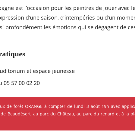
gne est l’occasion pour les peintres de jouer avec le
expression d’une saison, d’intempéries ou d’un momen
ssi profondément les émotions qui se dégagent de ce
ratiques
uditorium et espace jeunesse
au 05 57 00 02 20
eux de forêt ORANGE à compter de lundi 3 août 19h avec applica
 de Beaudésert, au parc du Château, au parc du renard et à la pla
s qui pourraient vous intéres
ok
Instagram
Youtube
Linkedin