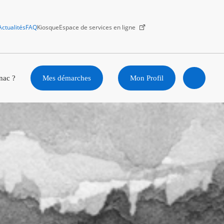
Actualités
FAQ
Kiosque
Espace de services en ligne
Facebook
X
Instagram
Youtube
Linkedin
nac ?
Mes démarches
Mon Profil
Ouvrir
la
recherc