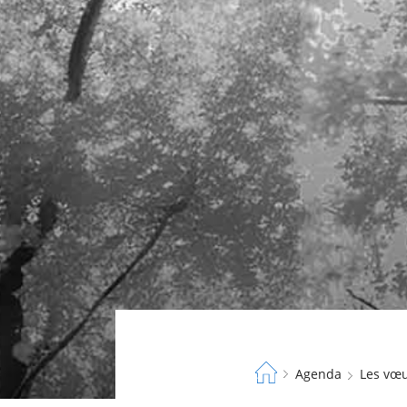
Fil
Agenda
Les vœ
d'Ariane