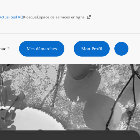
Actualités
FAQ
Kiosque
Espace de services en ligne
Facebook
X
Instagram
Youtube
Linkedin
nac ?
Mes démarches
Mon Profil
Ouvrir
la
recherc