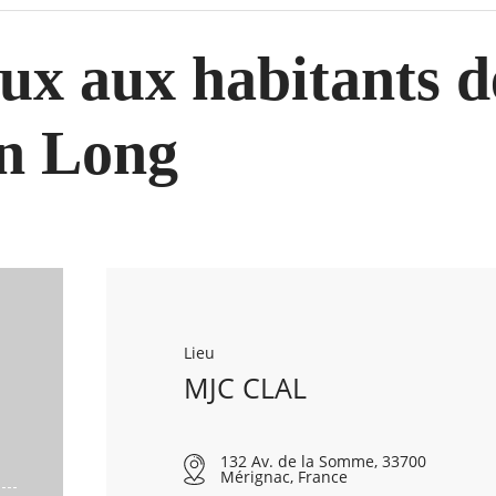
ux aux habitants d
n Long
Lieu
MJC CLAL
132 Av. de la Somme, 33700
Mérignac, France