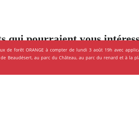
s qui pourraient vous intéres
eux de forêt ORANGE à compter de lundi 3 août 19h avec applica
e ses événements
 de Beaudésert, au parc du Château, au parc du renard et à la pla
ok
Instagram
Youtube
Linkedin
CINÉMA - PROJECTION