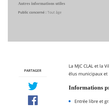
Autres informations utiles
Public concerné :
Tout âge
La MJC CLAL et la V
PARTAGER
TWITTER
FACEBOOK
élus municipaux et
Informations p
Entrée libre et gr