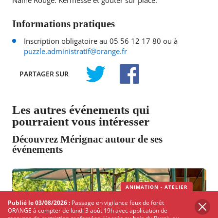
Naine Rouge. Kermesse et goûter sur place.
Informations pratiques
Inscription obligatoire au 05 56 12 17 80 ou à
puzzle.administratif@orange.fr
PARTAGER
SUR
TWITTER
FACEBOOK
Les autres événements qui
pourraient vous intéresser
Découvrez Mérignac autour de ses
événements
ANIMATION - ATELIER
Publié le 03/08/2026 :
Passage en vigilance feux de forêt
ORANGE à compter de lundi 3 août 19h avec application de