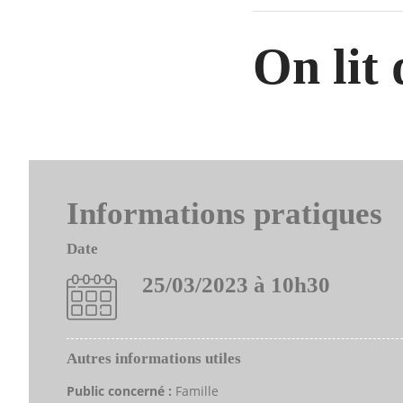
On lit
Informations pratiques
Date
25/03/2023 à 10h30
Autres informations utiles
Public concerné :
Famille