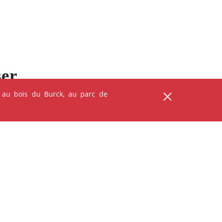
ser
 au bois du Burck, au parc de
ANIMATION - ATELIER