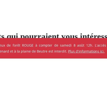
s qui pourraient vous intéres
feux de forêt ROUGE à compter de samedi 8 août 12h. L'accès
e ses événements
ard et à la plaine de Beutre est interdit.
Plus d'informations ici.
ok
Instagram
Youtube
Linkedin
ANIMATION - ATELIER