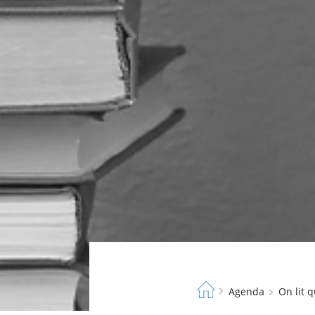
Fil
Agenda
On lit
d'Ariane