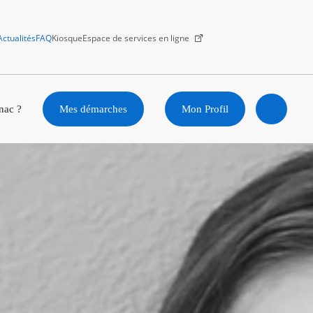
Actualités
FAQ
Kiosque
Espace de services en ligne
Facebook
X
Instagram
Youtube
Linkedin
nac ?
Mes démarches
Mon Profil
Ouvrir
la
recherc