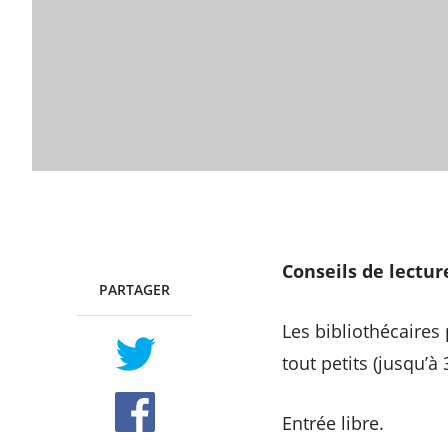
Conseils de lectur
PARTAGER
TWITTER
FACEBOOK
Les bibliothécaires
tout petits (jusqu’à 
Entrée libre.