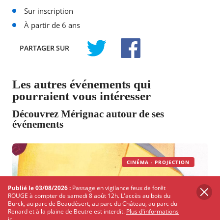
Sur inscription
À partir de 6 ans
PARTAGER
SUR
TWITTER
FACEBOOK
Les autres événements qui
pourraient vous intéresser
Découvrez Mérignac autour de ses
événements
CINÉMA - PROJECTION
Publié le 03/08/2026 :
Passage en vigilance feux de forêt
ROUGE à compter de samedi 8 août 12h. L'accès au bois du
Burck, au parc de Beaudésert, au parc du Château, au parc du
Renard et à la plaine de Beutre est interdit.
Plus d'informations
ici.