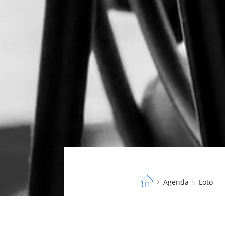
Fil
Agenda
Loto
d'Ariane