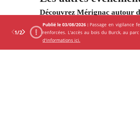
Découvrez Mérignac autour d
Publié le 03/08/2026 :
Passage en vigilance f
1
/
2
renforcées. L'accès au bois du Burck, au parc
d'informations ici.
Previous
Next
Facebo
X
ANIMATION - ATELIER