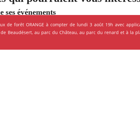
e ses événements
eux de forêt ORANGE à compter de lundi 3 août 19h avec applica
 de Beaudésert, au parc du Château, au parc du renard et à la pla
ok
Instagram
Youtube
Linkedin
CINÉMA - PROJECTION