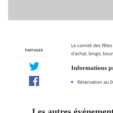
Le comité des fêtes
PARTAGER
TWITTER
FACEBOOK
d’achat, bingo, bou
Informations p
Réservation au 0
Les autres événement