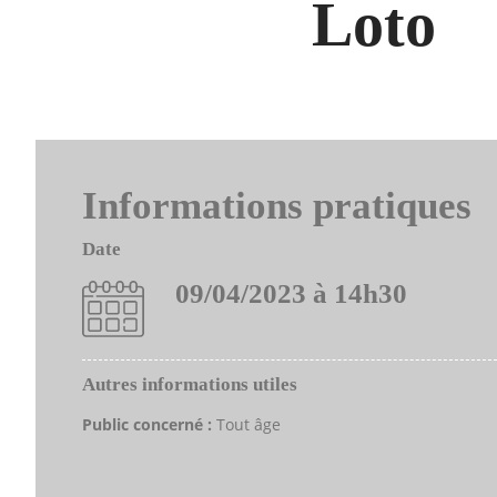
Loto
Informations pratiques
Date
09/04/2023 à 14h30
Autres informations utiles
Public concerné :
Tout âge