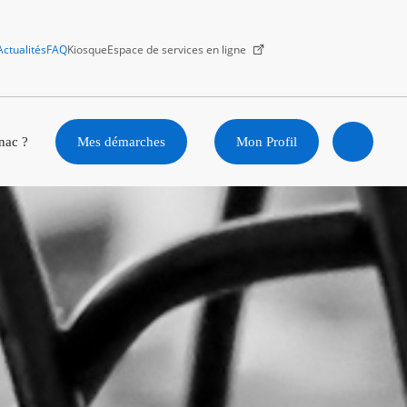
Actualités
FAQ
Kiosque
Espace de services en ligne
Facebook
X
Instagram
Youtube
Linkedin
nac ?
Mes démarches
Mon Profil
Ouvrir
la
recherc