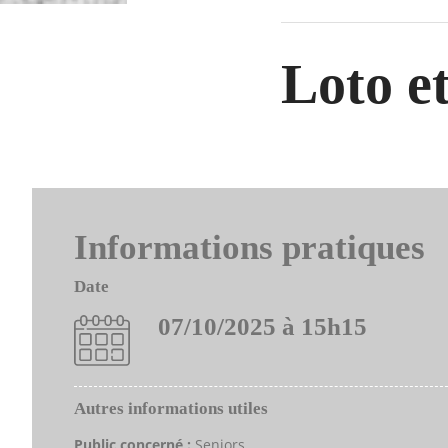
Loto e
Informations pratiques
Date
07/10/2025 à 15h15
Autres informations utiles
Public concerné :
Seniors