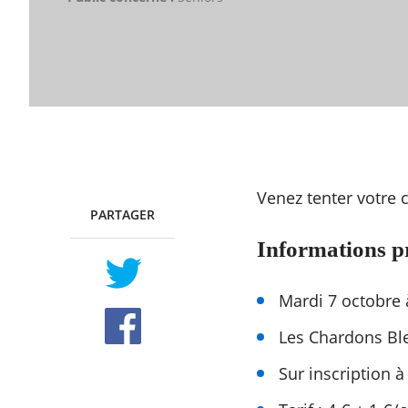
Venez tenter votre c
PARTAGER
TWITTER
FACEBOOK
Informations p
Mardi 7 octobre
Les Chardons Ble
Sur inscription 