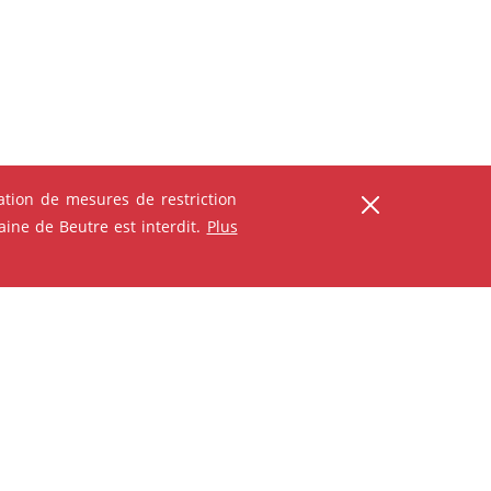
ser
tion de mesures de restriction
ine de Beutre est interdit.
Plus
ANIMATION - ATELIER