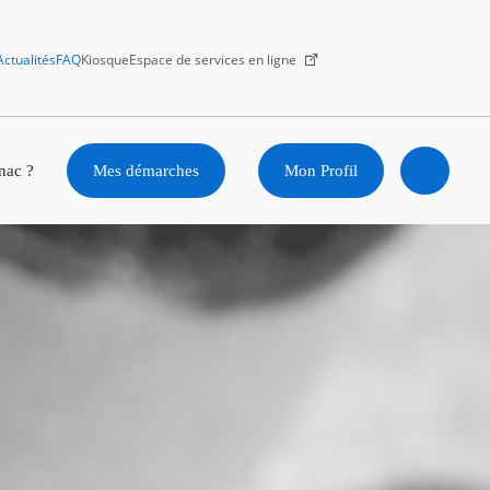
Actualités
FAQ
Kiosque
Espace de services en ligne
Facebook
X
Instagram
Youtube
Linkedin
nac ?
Mes démarches
Mon Profil
Ouvrir
la
recherc