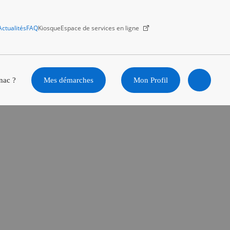
Actualités
FAQ
Kiosque
Espace de services en ligne
Facebook
X
Instagram
Youtube
Linkedin
nac ?
Mes démarches
Mon Profil
Ouvrir
la
recherc