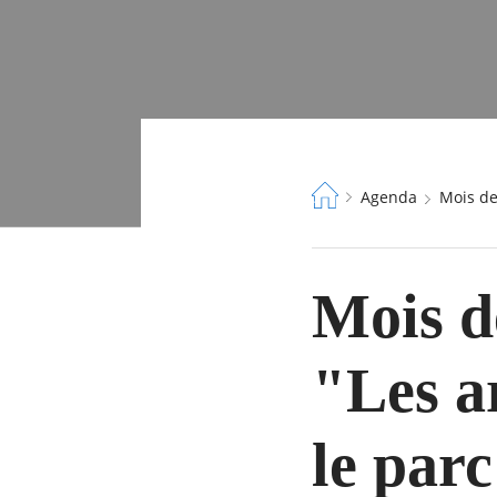
Fil
Agenda
Mois d
d'Ariane
Mois de
"Les ar
le par