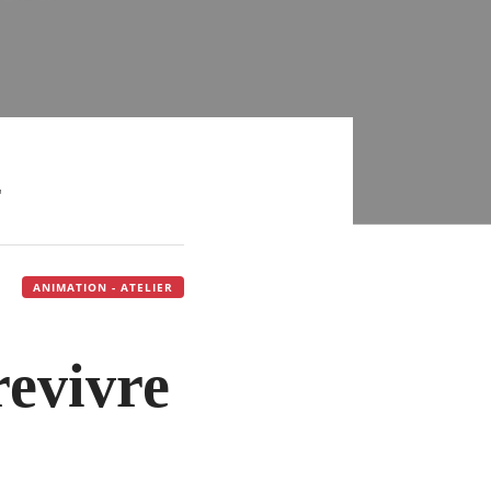
"
ANIMATION - ATELIER
revivre