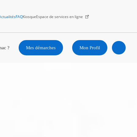
Actualités
FAQ
Kiosque
Espace de services en ligne
Facebook
X
Instagram
Youtube
Linkedin
nac ?
Mes démarches
Mon Profil
Ouvrir
la
recherc