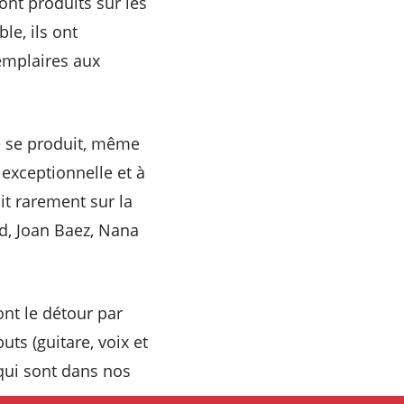
ont produits sur les
e, ils ont
emplaires aux
le se produit, même
 exceptionnelle et à
 rarement sur la
d, Joan Baez, Nana
nt le détour par
ts (guitare, voix et
qui sont dans nos