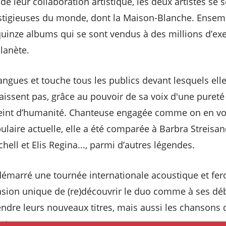
e leur collaboration artistique, les deux artistes se s
stigieuses du monde, dont la Maison-Blanche. Ensembl
quinze albums qui se sont vendus à des millions d’ex
lanète.
angues et touche tous les publics devant lesquels el
aissent pas, grâce au pouvoir de sa voix d'une pureté
nt d’humanité. Chanteuse engagée comme on en voit
laire actuelle, elle a été comparée à Barbra Streisan
hell et Elis Regina..., parmi d’autres légendes.
démarré une tournée internationale acoustique et fero
sion unique de (re)découvrir le duo comme à ses débu
endre leurs nouveaux titres, mais aussi les chansons 
ongtemps…