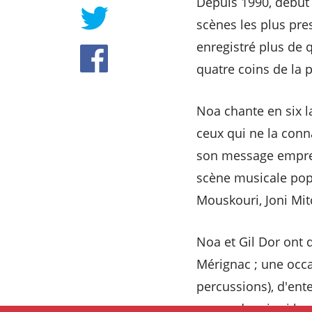
Depuis 1990, début d
scènes les plus pre
enregistré plus de 
quatre coins de la p
Noa chante en six l
ceux qui ne la conn
son message emprei
scène musicale popu
Mouskouri, Joni Mitc
Noa et Gil Dor ont 
Mérignac ; une occa
percussions), d'ent
cœurs depuis si l