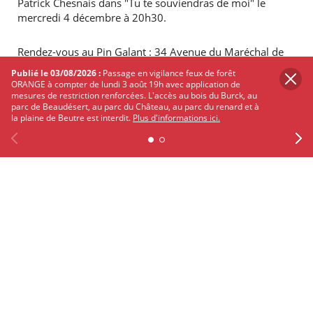
Patrick Chesnais dans "Tu te souviendras de moi" le
mercredi 4 décembre à 20h30.
Rendez-vous au Pin Galant : 34 Avenue du Maréchal de
Lattre de Tassigny 33700 Mérignac
Publié le 03/08/2026 :
Passage en vigilance feux de forêt
ORANGE à compter de lundi 3 août 19h avec application de
mesures de restriction renforcées. L'accès au bois du Burck, au
En savoir plus et réserver sur
le site du Pin Galant
parc de Beaudésert, au parc du Château, au parc du renard et à
la plaine de Beutre est interdit.
Plus d'informations ici.
PARTAGER
SUR
TWITTER
FACEBOOK
Previous
Facebook
X
Instagram
Youtube
Linkedin
Ne
Les autres événements qui
pourraient vous intéresser
Découvrez Mérignac autour de ses
événements
CINÉMA - PROJECTION