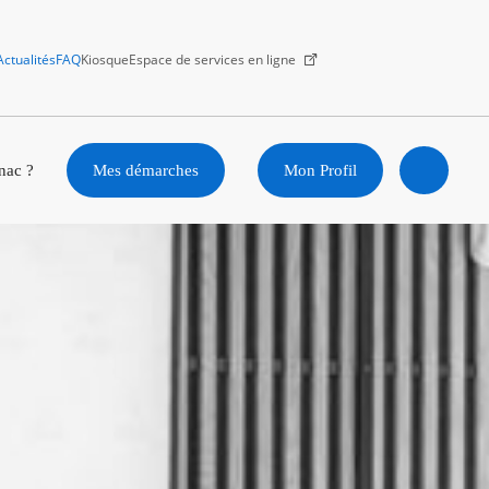
Actualités
FAQ
Kiosque
Espace de services en ligne
Facebook
X
Instagram
Youtube
Linkedin
nac ?
Mes démarches
Mon Profil
Ouvrir
la
recherc