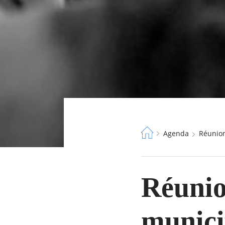
Fil
Agenda
Réunio
d'Ariane
Réunio
municip