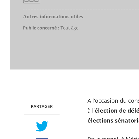
Autres informations utiles
Public concerné :
Tout âge
A l’occasion du con
PARTAGER
TWITTER
FACEBOOK
à l’
élection de dél
élections sénatori