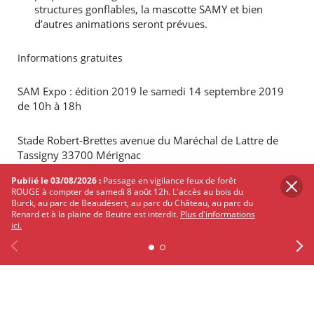
structures gonflables, la mascotte SAMY et bien
d’autres animations seront prévues.
Informations gratuites
SAM Expo : édition 2019 le samedi 14 septembre 2019
de 10h à 18h
Stade Robert-Brettes avenue du Maréchal de Lattre de
Tassigny 33700 Mérignac
Publié le 03/08/2026 :
Passage en vigilance feux de forêt
Parking public à proximité et restauration sur place
ROUGE à compter de samedi 8 août 12h. L'accès au bois du
Burck, au parc de Beaudésert, au parc du Château, au parc du
Renard et à la plaine de Beutre est interdit.
Plus d'informations
Manifestation gratuite
ici.
En savoir plus au 05 56 47 36 55 ou sur
sport-athletique-
Previous
Facebook
X
Instagram
Youtube
Linkedin
Ne
merignacais.fr
PARTAGER
SUR