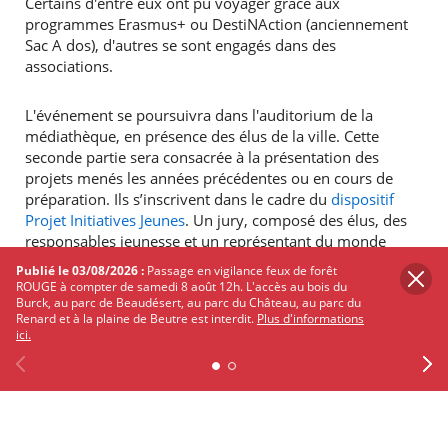
Certains d'entre eux ont pu voyager grâce aux
programmes Erasmus+ ou DestiNAction (anciennement
Sac A dos), d'autres se sont engagés dans des
associations.
L'événement se poursuivra dans l'auditorium de la
médiathèque, en présence des élus de la ville. Cette
seconde partie sera consacrée à la présentation des
projets menés les années précédentes ou en cours de
préparation. Ils s’inscrivent dans le cadre du
dispositif
Projet Initiatives Jeunes
. Un jury, composé des élus, des
responsables jeunesse et un représentant du monde
associatif, accordera une subvention aux nouvelles
Publié le 03/08/2026 :
Passage en vigilance feux de forêt
initiatives. De plus, le public votera pour récompenser les
ROUGE à compter de samedi 8 août 12h. L'accès au bois du
Burck, au parc de Beaudésert, au parc du Château, au parc du
meilleurs projets. À la clé, une aide financière leur sera
Renard et à la plaine de Beutre est interdit.
Plus d'informations
accordée pour les réaliser.
ici.
Informations pratiques
Previous
Facebook
X
Instagram
Youtube
Linkedin
Ne
Entrée libre