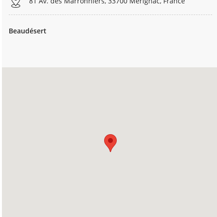
81 Av. des Marronniers, 33700 Mérignac, France
Beaudésert