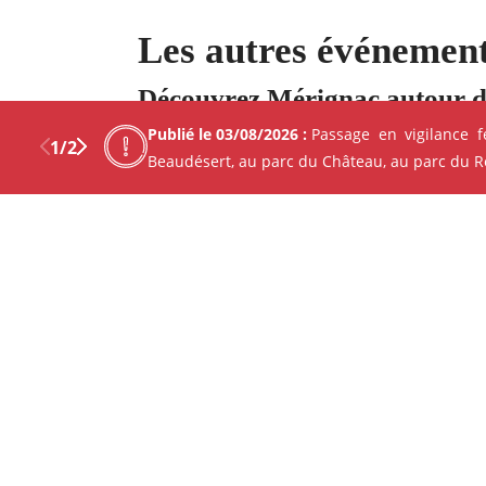
Les autres événement
Découvrez Mérignac autour d
Publié le 03/08/2026 :
Passage en vigilance 
1
/
2
Beaudésert, au parc du Château, au parc du Ren
Previous
Next
Facebo
X
CINÉMA - PROJECTION