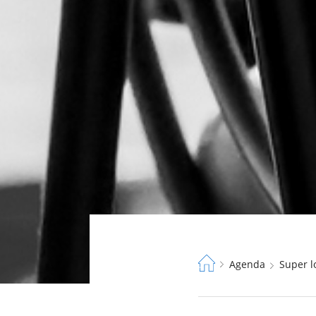
Fil
Agenda
Super 
d'Ariane