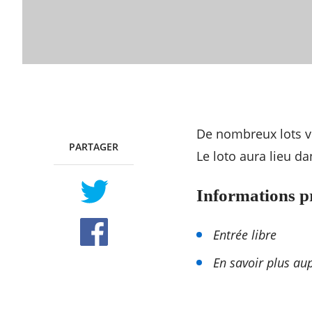
De nombreux lots vo
PARTAGER
TWITTER
FACEBOOK
Le loto aura lieu da
Informations p
Entrée libre
En savoir plus au