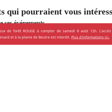
s qui pourraient vous intéres
e ses événements
feux de forêt ROUGE à compter de samedi 8 août 12h. L'accès
ard et à la plaine de Beutre est interdit.
Plus d'informations ici.
ok
Instagram
Youtube
Linkedin
ANIMATION - ATELIER