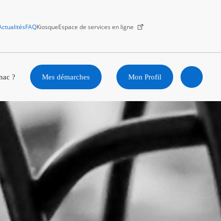
Actualités
FAQ
Kiosque
Espace de services en ligne
Facebook
X
Instagram
Youtube
Linkedin
nac ?
Mes démarches
Mon Profil
Ouvrir
la
recherc