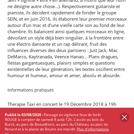
Sein » signifie « être » en allemand, à moins que leur nom
ne désigne autre chose…). Respectivement guitariste et
pianiste, ils décident rapidement de fonder le groupe
SEIN, et en juin 2016, ils élaborent leur premier morceaux
autour d’un mac et d’une vieille carte son au fond de leur
chambre. Ils balancent ainsi quelques morceaux en ligne,
dévoilant un style déjà bien singulier, à la frontière entre
une électro dansante et un rap délirant, fruit des
influences diverses des deux parisiens : Just Jack, Mac
DeMarco, Kaytranada, Veence Hanao… Plans dragues,
fiestas gargantuesques, plaisirs simples et questions
existentielles de leur génération, les textes oscillent entre
humour et humeur, amour et amer, absolu et absurde.
Informations pratiques
Therapie Taxi en concert le 19 Décembre 2018 à 19h
Publié le 03/08/2026 :
Passage en vigilance feux de forêt
Au Krakatoa, 3 Avenue Victor Hugo 33700 Mérignac
ROUGE à compter de samedi 8 août 12h. L'accès au bois du
Burck, au parc de Beaudésert, au parc du Château, au parc du
Renard et à la plaine de Beutre est interdit.
Plus d'informations
Ouverture des portes: 19h
ici.