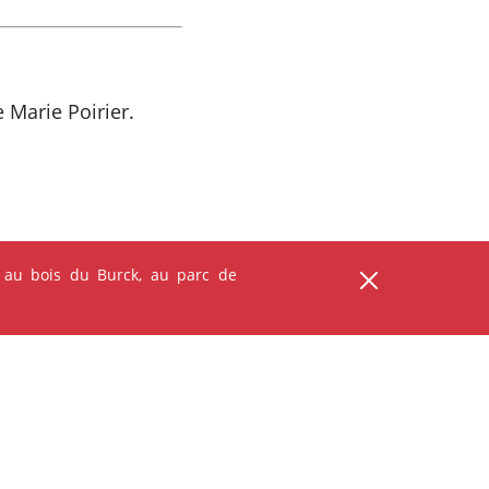
Marie Poirier.
ser
 au bois du Burck, au parc de