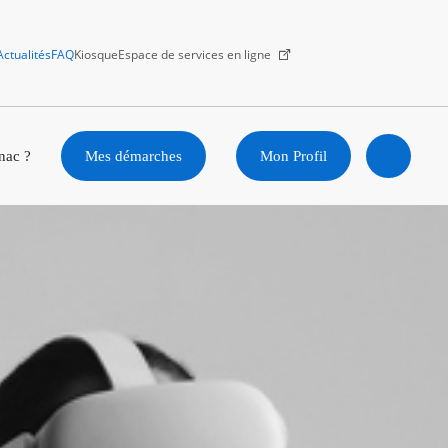
Actualités
FAQ
Kiosque
Espace de services en ligne
Facebook
X
Instagram
Youtube
Linkedin
nac ?
Mes démarches
Mon Profil
Ouvrir
la
recherc