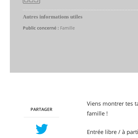
Autres informations utiles
Public concerné :
Famille
Viens montrer tes t
PARTAGER
TWITTER
FACEBOOK
famille !
Entrée libre / à part