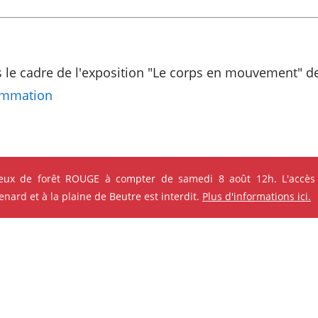
le cadre de l'exposition "Le corps en mouvement" de 
ammation
s qui pourraient vous intéres
feux de forêt ROUGE à compter de samedi 8 août 12h. L'accès
ard et à la plaine de Beutre est interdit.
Plus d'informations ici.
e ses événements
ok
Instagram
Youtube
Linkedin