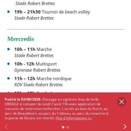
Stade Robert Brettes
19h – 21h30
Tournoi de beach volley
Stade Robert Brettes
Mercredis
10h – 11h
Marche
Stade Robert Brettes
10h - 12h
Multisport
Gymnase Robert Brettes
11h – 12h
Marche nordique
RDV Stade Robert Brettes
18h – 19h
Cardio boxing
Gymnase Robert Brettes
Publié le 03/08/2026 :
Passage en vigilance feux de forêt
ORANGE à compter de lundi 3 août 19h avec application de
18h – 19h
Futsal + handisport
mesures de restriction renforcées. L'accès au bois du Burck, au
parc de Beaudésert, au parc du Château, au parc du renard et à
Gymnase Robert Brettes
la plaine de Beutre est interdit.
Plus d'informations ici.
19h – 21h30
Tournoi de futsal
Gymnase Robert Brettes