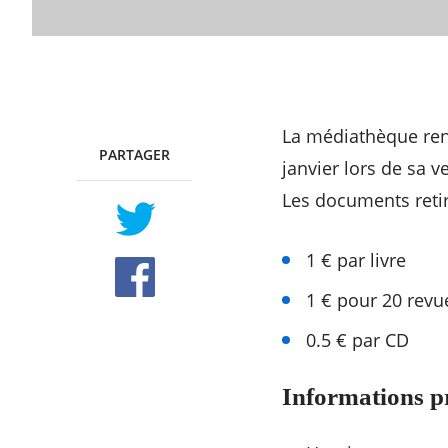
La médiathèque reno
PARTAGER
TWITTER
FACEBOOK
janvier lors de sa v
Les documents retir
1 € par livre
1 € pour 20 revu
0.5 € par CD
Informations p