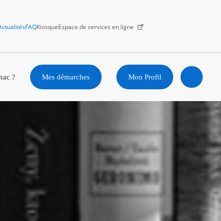
Actualités
FAQ
Kiosque
Espace de services en ligne
Facebook
X
Instagram
Youtube
Linkedin
nac ?
Mes démarches
Mon Profil
Ouvrir
la
recherc