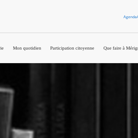
Agenda
ie
Mon quotidien
Participation citoyenne
Que faire à Mérig