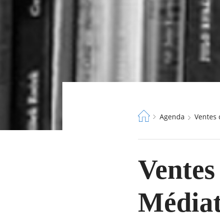
Fil
Agenda
Ventes
d'Ariane
Ventes 
Média