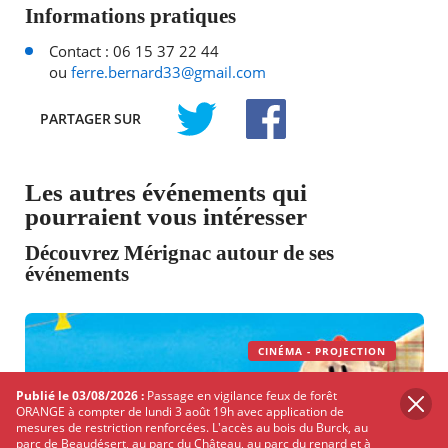
Informations pratiques
Contact : 06 15 37 22 44
ou
ferre.bernard33@gmail.com
PARTAGER
SUR
TWITTER
FACEBOOK
Les autres événements qui
pourraient vous intéresser
Découvrez Mérignac autour de ses
événements
CINÉMA - PROJECTION
Publié le 03/08/2026 :
Passage en vigilance feux de forêt
ORANGE à compter de lundi 3 août 19h avec application de
mesures de restriction renforcées. L'accès au bois du Burck, au
parc de Beaudésert, au parc du Château, au parc du renard et à