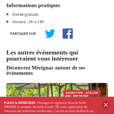
Informations pratiques
Entrée gratuite
Horaire : 9h à 18h
PARTAGER
SUR
TWITTER
FACEBOOK
Les autres événements qui
pourraient vous intéresser
Découvrez Mérignac autour de ses
événements
ANIMATION - ATELIER
Publié le 03/08/2026 :
Passage en vigilance feux de forêt
ORANGE à compter de lundi 3 août 19h avec application de
mesures de restriction renforcées. L'accès au bois du Burck, au