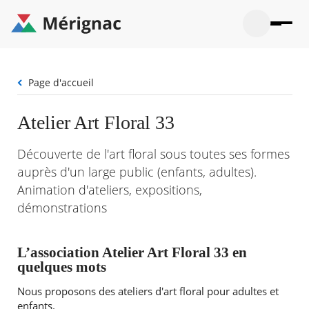
Aller
au
contenu
principal
Ouvrir
Ouvrir
Menu
Merignac
la
le
La mairie
principal
-
recherche
menu
page
Fil
Page d'accueil
Ouvrir
d'accueil
Mon quotidien
d'Ariane
le
sous-
Ouvrir
Atelier Art Floral 33
menu
Participation citoyenne
le
La
sous-
mairie
Ouvrir
Découverte de l'art floral sous toutes ses formes
menu
Que faire à Mérignac ?
le
Mon
auprès d'un large public (enfants, adultes).
sous-
quotid
Ouvrir
menu
Animation d'ateliers, expositions,
Mes démarches
le
Partic
sous-
démonstrations
citoye
Ouvrir
menu
Mon Profil
le
Que
sous-
faire
Ouvrir
menu
L’association Atelier Art Floral 33 en
à
le
Mes
quelques mots
Mérig
sous-
démar
?
menu
23°
Nous proposons des ateliers d'art floral pour adultes et
Mon
Moyen
Profil
enfants.