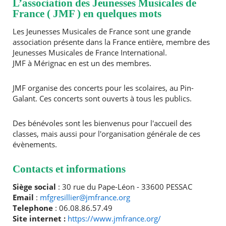
L’association des Jeunesses Musicales de
France ( JMF ) en quelques mots
Agenda
Les Jeunesses Musicales de France sont une grande
Actualités
association présente dans la France entière, membre des
FAQ
Jeunesses Musicales de France International.
Kiosque
RECHERCHER ...
Espace de services en ligne
JMF à Mérignac en est un des membres.
Facebook
X
Instagram
Youtube
Linkedin
Les
JMF organise des concerts pour les scolaires, au Pin-
dernièr
Galant. Ces concerts sont ouverts à tous les publics.
alertes
Eco
Des bénévoles sont les bienvenus pour l'accueil des
Watt
classes, mais aussi pour l'organisation générale de ces
évènements.
Contacts et informations
Siège social
: 30 rue du Pape-Léon - 33600 PESSAC
Email
:
mfgresillier@jmfrance.org
Telephone
: 06.08.86.57.49
Site internet :
https://www.jmfrance.org/