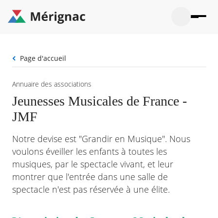
Aller
au
contenu
principal
Ouvrir
Ouvrir
Menu
Merignac
la
le
La mairie
principal
-
recherche
menu
page
Fil
Page d'accueil
Ouvrir
d'accueil
Mon quotidien
d'Ariane
le
sous-
Ouvrir
Annuaire des associations
menu
Participation citoyenne
le
La
Jeunesses Musicales de France -
sous-
mairie
Ouvrir
menu
Que faire à Mérignac ?
JMF
le
Mon
sous-
quotid
Ouvrir
menu
Mes démarches
le
Notre devise est "Grandir en Musique". Nous
Partic
sous-
citoye
Ouvrir
voulons éveiller les enfants à toutes les
menu
Mon Profil
le
Que
musiques, par le spectacle vivant, et leur
sous-
faire
Ouvrir
menu
montrer que l'entrée dans une salle de
à
le
Mes
spectacle n'est pas réservée à une élite.
Mérig
sous-
démar
?
menu
21°
Mon
Moyen
Profil