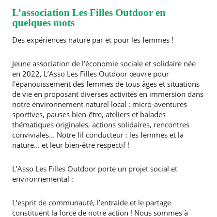
L’association Les Filles Outdoor en
quelques mots
Agenda
Actualités
Des expériences nature par et pour les femmes !
FAQ
Kiosque
Espace de services en ligne
Jeune association de l’économie sociale et solidaire née
en 2022, L’Asso Les Filles Outdoor œuvre pour
Facebook
l'épanouissement des femmes de tous âges et situations
X
Instagram
Youtube
Linkedin
Les
dernièr
de vie en proposant diverses activités en immersion dans
alertes
notre environnement naturel local : micro-aventures
Eco
sportives, pauses bien-être, ateliers et balades
Watt
thématiques originales, actions solidaires, rencontres
conviviales... Notre fil conducteur : les femmes et la
RECHERCHER ...
nature... et leur bien-être respectif !
L’Asso Les Filles Outdoor porte un projet social et
environnemental :
L’esprit de communauté, l’entraide et le partage
constituent la force de notre action ! Nous sommes à