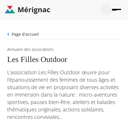
Aller
au
contenu
principal
Ouvrir
Ouvrir
Menu
Merignac
la
le
La mairie
principal
-
recherche
menu
page
Fil
Page d'accueil
Ouvrir
d'accueil
Mon quotidien
d'Ariane
le
sous-
Ouvrir
Annuaire des associations
menu
Participation citoyenne
le
La
Les Filles Outdoor
sous-
mairie
Ouvrir
menu
Que faire à Mérignac ?
le
Mon
L'association Les Filles Outdoor œuvre pour
sous-
quotid
Ouvrir
menu
Mes démarches
l'épanouissement des femmes de tous âges et
le
Partic
sous-
situations de vie en proposant diverses activités
citoye
Ouvrir
menu
Mon Profil
le
en immersion dans la nature : micro-aventures
Que
sous-
faire
Ouvrir
sportives, pauses bien-être, ateliers et balades
menu
à
le
Mes
thématiques originales, actions solidaires,
Mérig
sous-
démar
?
menu
rencontres conviviales...
23°
Mon
Moyen
Profil