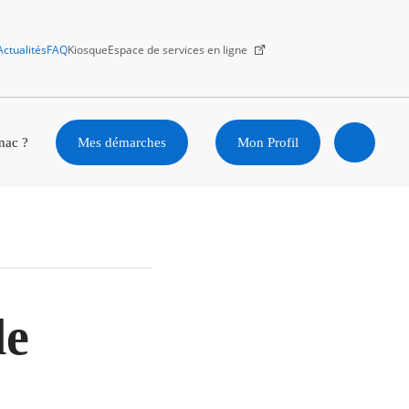
Actualités
FAQ
Kiosque
Espace de services en ligne
Facebook
X
Instagram
Youtube
Linkedin
nac ?
Mes démarches
Mon Profil
Ouvrir
la
recherc
de