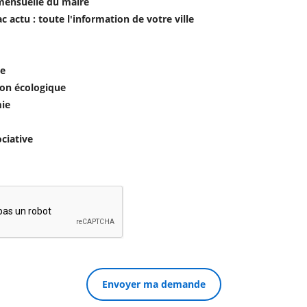
mensuelle du maire
c actu : toute l'information de votre ville
e
ion écologique
ie
ociative