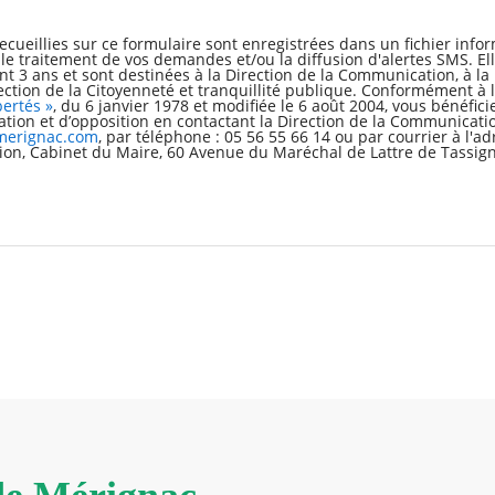
ecueillies sur ce formulaire sont enregistrées dans un fichier inform
e traitement de vos demandes et/ou la diffusion d'alertes SMS. Ell
 3 ans et sont destinées à la Direction de la Communication, à la 
rection de la Citoyenneté et tranquillité publique. Conformément à 
bertés »
, du 6 janvier 1978 et modifiée le 6 août 2004, vous bénéfici
ication et d’opposition en contactant la Direction de la Communicatio
erignac.com
, par téléphone : 05 56 55 66 14 ou par courrier à l'ad
on, Cabinet du Maire, 60 Avenue du Maréchal de Lattre de Tassign