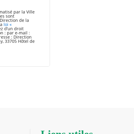
atisé par la Ville
es sont
Direction de la
la
loi «
ez d’un droit
n : par e-mail :
resse : Direction
y, 33705 Hôtel de