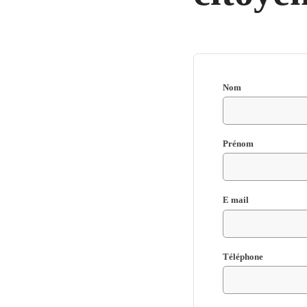
Nom
Champ
Prénom
requis
RECHERCHER ...
Champ
E mail
requis
Champ
Téléphone
requis
Champ