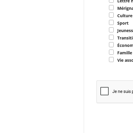
Lettre 
Mérigna
Culture
Sport
Jeuness
Transit
Économ
Famille
Vie ass