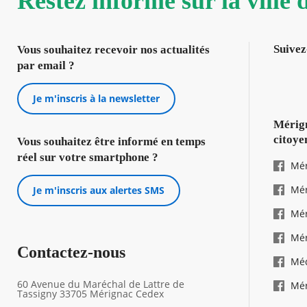
Restez informé sur la ville
Suivez
Vous souhaitez recevoir nos actualités
par email ?
Je m'inscris à la newsletter
Mérign
citoye
Vous souhaitez être informé en temps
réel sur votre smartphone ?
Mér
Mér
Je m'inscris aux alertes SMS
Mér
Mér
Contactez-nous
Mé
60 Avenue du Maréchal de Lattre de
Mér
Tassigny 33705 Mérignac Cedex