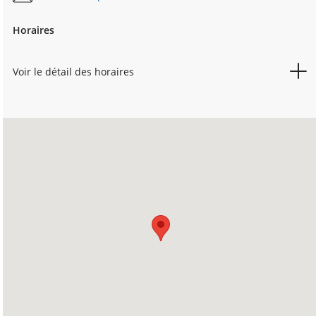
Horaires
Voir le détail des horaires
LUNDI
08h30
17h30
MARDI
08h30
17h30
MERCREDI
08h30
17h30
JEUDI
08h30
17h30
VENDREDI
08h30
17h30
SAMEDI
Fermé
DIMANCHE
Fermé