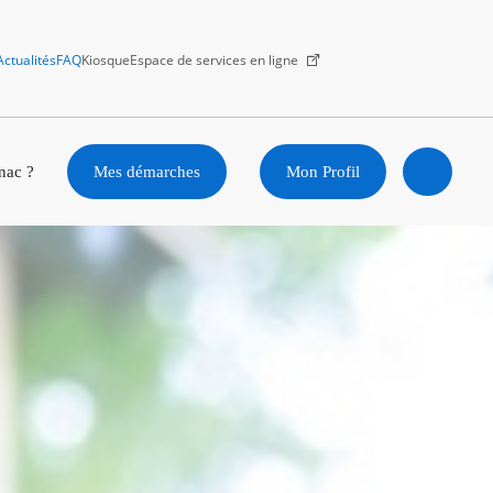
Actualités
FAQ
Kiosque
Espace de services en ligne
Facebook
X
Instagram
Youtube
Linkedin
nac ?
Mes démarches
Mon Profil
Ouvrir
la
recherc