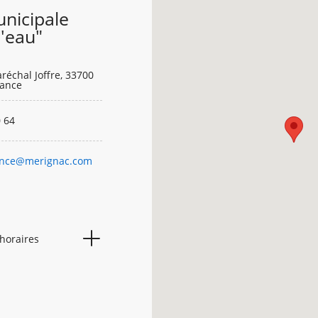
nicipale
l'eau"
réchal Joffre, 33700
rance
 64
fance@merignac.com
 horaires
08h00
19h30
08h00
19h30