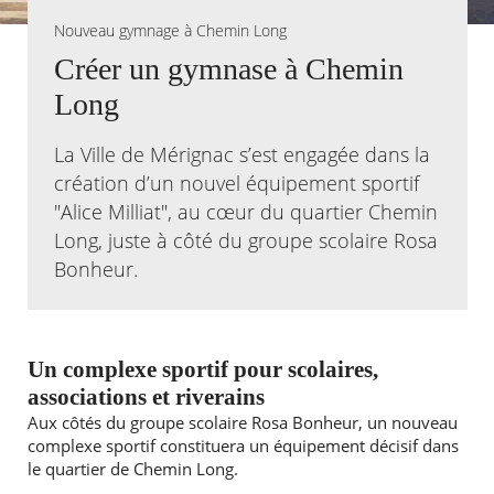
Nouveau gymnage à Chemin Long
Agenda
Créer un gymnase à Chemin
Actualités
FAQ
Long
Kiosque
Espace de services en ligne
La Ville de Mérignac s’est engagée dans la
création d’un nouvel équipement sportif
Facebook
X
Instagram
Youtube
Linkedin
Les
"Alice Milliat", au cœur du quartier Chemin
dernièr
alertes
Long, juste à côté du groupe scolaire Rosa
Eco
Bonheur.
Watt
Un complexe sportif pour scolaires,
associations et riverains
Aux côtés du groupe scolaire Rosa Bonheur, un nouveau
complexe sportif constituera un équipement décisif dans
le quartier de Chemin Long.