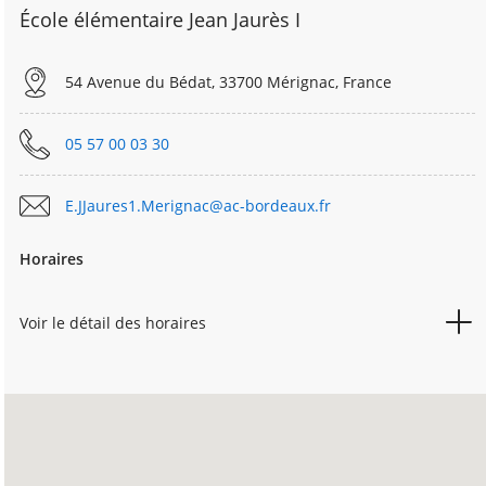
École élémentaire Jean Jaurès I
54 Avenue du Bédat, 33700 Mérignac, France
05 57 00 03 30
E.JJaures1.Merignac@ac-bordeaux.fr
Horaires
Voir le détail des horaires
LUNDI
08h30
15h45
MARDI
08h30
15h45
MERCREDI
08h30
11h45