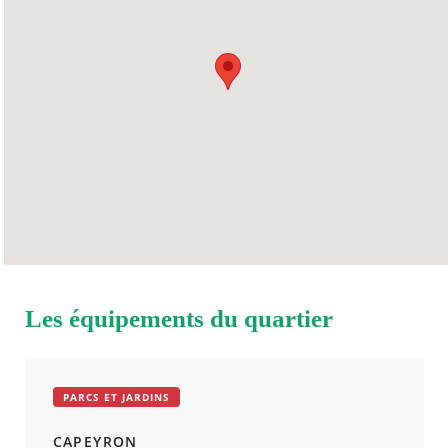
JEUDI
08h30
15h45
VENDREDI
08h30
15h45
SAMEDI
Fermé
DIMANCHE
Fermé
Les équipements du quartier
PARCS ET JARDINS
CAPEYRON