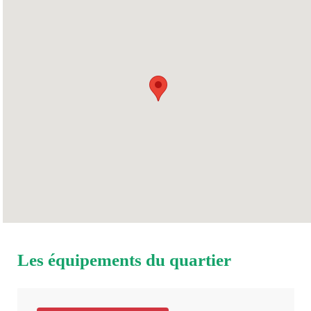
MERCREDI
08h30
11h45
JEUDI
08h30
15h45
VENDREDI
08h30
15h45
SAMEDI
Fermé
DIMANCHE
Fermé
Les équipements du quartier