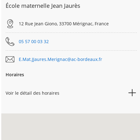
École maternelle Jean Jaurès
12 Rue Jean Giono, 33700 Mérignac, France
05 57 00 03 32
E.Mat.JJaures.Merignac@ac-bordeaux.fr
Horaires
Voir le détail des horaires
LUNDI
08h30
15h45
MARDI
08h30
15h45
MERCREDI
08h30
11h45