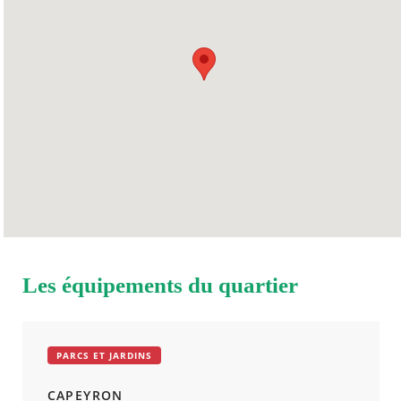
JEUDI
08h30
15h45
VENDREDI
08h30
15h45
SAMEDI
Fermé
DIMANCHE
Fermé
Les équipements du quartier
PARCS ET JARDINS
CAPEYRON