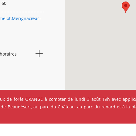
 60
thelot.Merignac@ac-
 horaires
08h25
15h40
08h25
15h40
08h25
11h25
eux de forêt ORANGE à compter de lundi 3 août 19h avec applica
08h25
15h40
 de Beaudésert, au parc du Château, au parc du renard et à la pla
08h25
15h40
Les équipements du quartier
Fermé
ok
Instagram
Youtube
Linkedin
Fermé