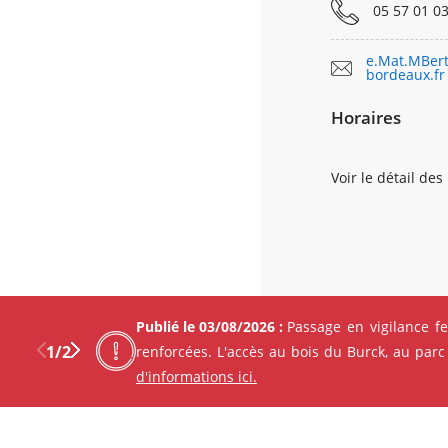
05 57 01 03
e.Mat.MBer
bordeaux.fr
Horaires
Voir le détail des
LUNDI
MARDI
MERCREDI
Publié le 03/08/2026 :
Passage en vigilance f
JEUDI
1
/
2
renforcées. L'accès au bois du Burck, au parc
VENDREDI
d'informations ici.
SAMEDI
Previous
Next
Facebo
X
DIMANCHE