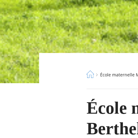
Fil
École maternelle 
d'Ariane
École 
Berthe