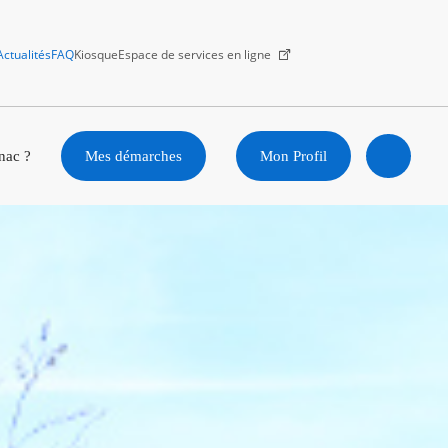
Actualités
FAQ
Kiosque
Espace de services en ligne
Facebook
X
Instagram
Youtube
Linkedin
nac ?
Mes démarches
Mon Profil
Ouvrir
la
recherc