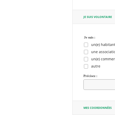
JE SUIS VOLONTAIRE
RECHERCHER ...
Je suis :
un(e) habitant
une associati
un(e) commer
autre
Précisez :
MES COORDONNÉES