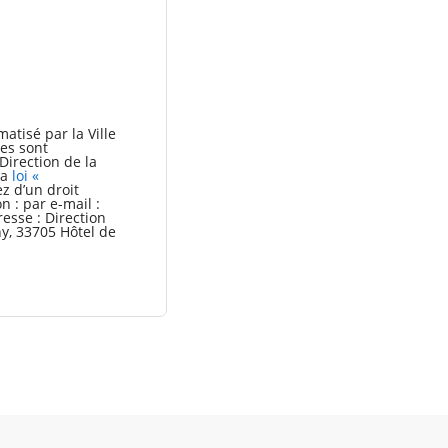
atisé par la Ville
es sont
Direction de la
la
loi «
ez d’un droit
n : par e-mail :
resse : Direction
y, 33705 Hôtel de