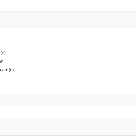
(e)
on
çant(e)