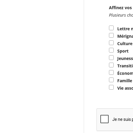
Affinez vos 
Plusieurs cho
Lettre 
Mérigna
Culture
Sport
Jeuness
Transit
Économ
Famille
Vie ass