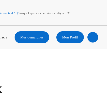
Actualités
FAQ
Kiosque
Espace de services en ligne
Facebook
X
Instagram
Youtube
Linkedin
nac ?
Mes démarches
Mon Profil
Ouvrir
la
recherc
x