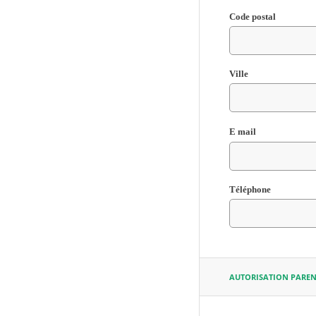
Code postal
Ville
E mail
Champ
Téléphone
requis
AUTORISATION PAREN