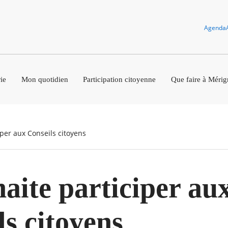
Agenda
ie
Mon quotidien
Participation citoyenne
Que faire à Mérig
iper aux Conseils citoyens
haite participer au
ls citoyens