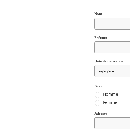
Nom
Champ
Prénom
requis
Champ
Date de naissance
requis
Sexe
Homme
Femme
Adresse