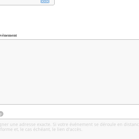
 évènement
Champ
?
requis