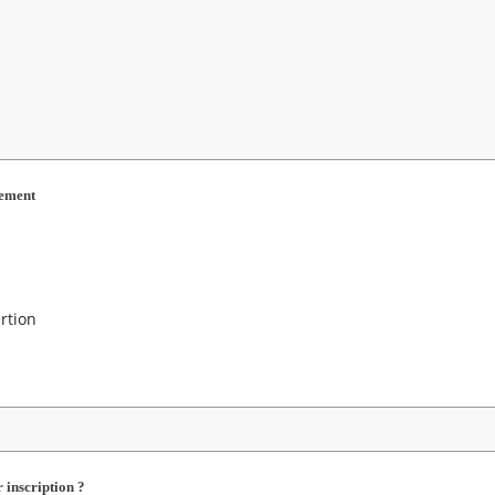
Champ
nement
requis
rtion
 inscription ?