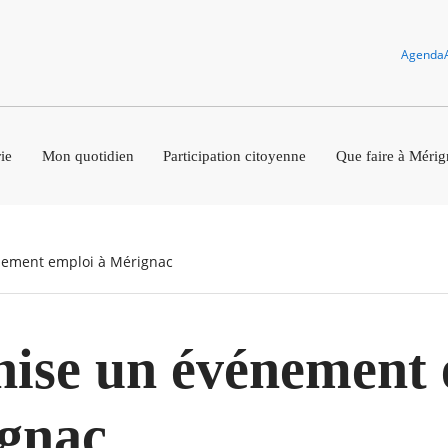
Agenda
ie
Mon quotidien
Participation citoyenne
Que faire à Mérig
énement emploi à Mérignac
nise un événement
gnac