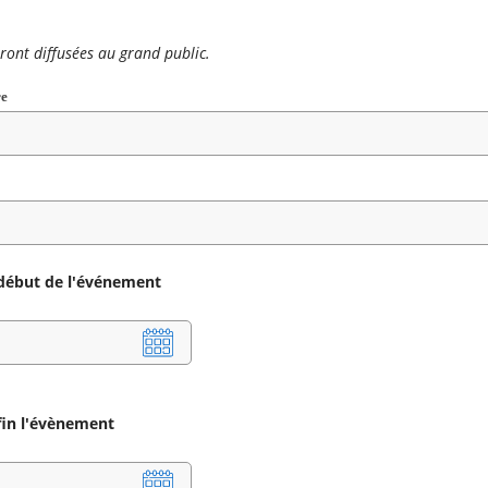
ront diffusées au grand public.
re
Champ
requis
Champ
 début de l'événement
equis
fin l'évènement