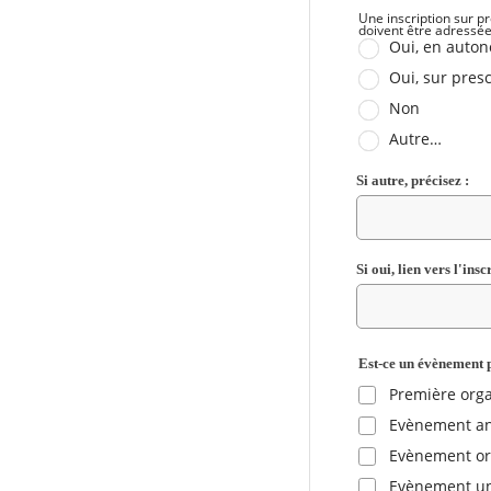
Une inscription sur p
doivent être adressée
Oui, en auto
Oui, sur presc
Non
Autre…
Si autre, précisez :
Si oui, lien vers l'insc
Est-ce un évènement 
Première orga
Evènement a
Evènement org
Evènement u