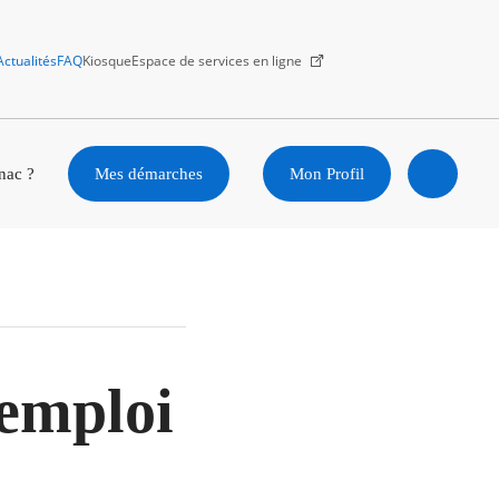
Actualités
FAQ
Kiosque
Espace de services en ligne
Facebook
X
Instagram
Youtube
Linkedin
nac ?
Mes démarches
Mon Profil
Ouvrir
la
recherc
 emploi