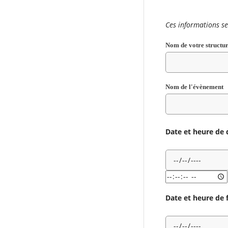
Ces informations se
Nom de votre structu
Nom de l'évènement
Date et heure de
r
Date
Date
Champ
Champ
et
et
heure
heure
requis
requis
de
de
Date
Champ
début
début
et
de
de
heure
requis
l'événement:
l'événement
de
Date
Date et heure de 
début
de
l'événement:
Date
Date
Champ
Champ
Heure
et
et