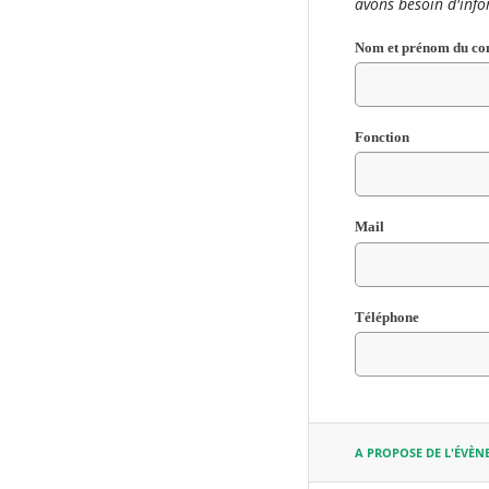
avons besoin d'inf
Nom et prénom du co
RECHERCHER ...
Fonction
Champ
Mail
requis
Champ
Téléphone
requis
Champ
requis
A PROPOSE DE L'ÉVÈN