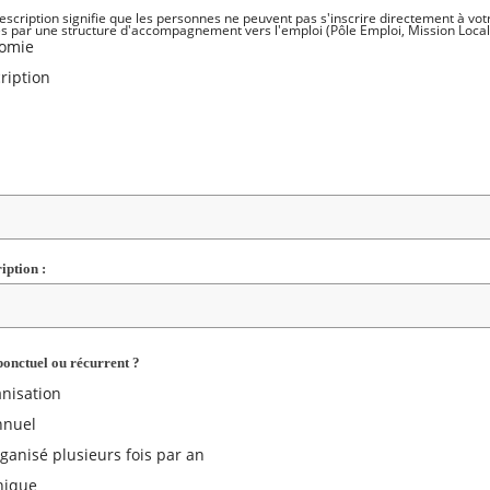
rescription signifie que les personnes ne peuvent pas s'inscrire directement à v
s par une structure d'accompagnement vers l'emploi (Pôle Emploi, Mission Locale, 
nomie
ription
ription :
ponctuel ou récurrent ?
nisation
nnuel
anisé plusieurs fois par an
nique