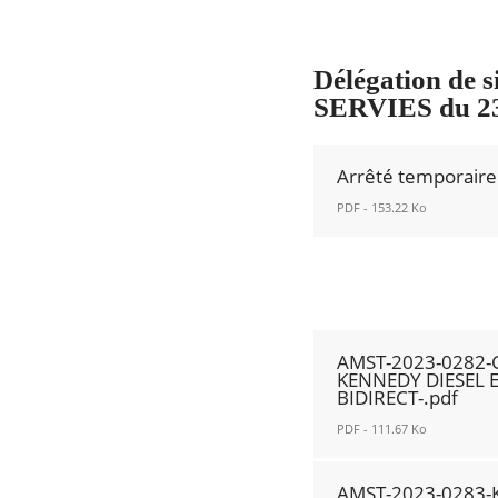
2023-
fenêtre
PASSAGE
0314-
DE
ZONE
Délégation de 
LA
30
SERVIES du 23
LIGNE
-
DE
DOUBLE
BUS
Arrêté temporair
SENS
73.pdf
CYCLABLE
PDF - 153.22 Ko
Nouvelle
CEDEZ
fenêtre
Arrêté
LE
temporaire
PASSAGE
n°
AUX
AM-
CARREFOURS
AMST-2023-0282-
2023-
-
KENNEDY DIESEL E
371
BIDIRECT-.pdf
PERMANENT.pdf
Nouvelle
Nouvelle
PDF - 111.67 Ko
fenêtre
fenêtre
AMST-
AMST-2023-0283-