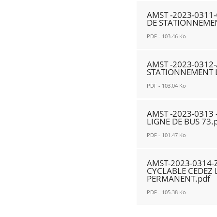
CAMUS
AMST
AMST -2023-0311
RUE
-2023-
DE STATIONNEMEN
ALBERT-
0310
PDF - 103.46 Ko
ABROGATION
-
ARRËTE
CAMUS
AMST
AMST -2023-0312
AMST-
RUE
-2023-
STATIONNEMENT 
2018-
ALBERT-
0311-
PDF - 103.04 Ko
0180
PASSAGE
CAMUS
-
DE
RUE
AMST
AMST -2023-0313 
STOP
LA
ALBERT-
-2023-
LIGNE DE BUS 73.
A
LIGNE
CREATION
0312-
PDF - 101.47 Ko
l'INTERSECTION.pdf
DE
DE
ALBERT
Nouvelle
BUS
STATIONNEMENT
1er-
AMST
AMST-2023-0314-
fenêtre
73.pdf
LONGITUDINAL.pdf
CREATION
-2023-
CYCLABLE CEDEZ 
Nouvelle
Nouvelle
DE
PERMANENT.pdf
0313
fenêtre
fenêtre
STATIONNEMENT
-
PDF - 105.38 Ko
LONGITUDINAL.pdf
ALBERT
AMST-
Nouvelle
1er-