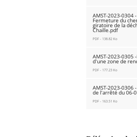
-
ariane
interdiction
Rue
AMST-
-
de
AMST-2023-0304 - 
jean
2023-
création
circulation
Fermeture du chem
de
giratoire de la déch
0303
d'une
sauf
Chaille.pdf
la
RECHERCHER ...
-
piste
transport
PDF - 138.82 Ko
Fontaine
Rue
cyclable
en
-
Jean
unidirectionnelle.pdf
commun.pdf
AMST-
Abrogation
de
AMST-2023-0305 -R
Nouvelle
Nouvelle
2023-
d'une zone de ren
de
la
fenêtre
fenêtre
0304
l'arrêté
PDF - 177.23 Ko
Fontaine
-
du
-
Chemin
AMST-
06-
création
AMST-2023-0306 - 
de
2023-
de l'arrêté du 06
07-
d'une
la
0305
2018-
zone
PDF - 163.51 Ko
Princesse
-
AMST-
de
-
Rue
AMST-
2018-
rencontre.pdf
Fermeture
Henri
2023-
1166.pdf
Nouvelle
du
Yvonnet
0306
Nouvelle
fenêtre
chemin
-
-