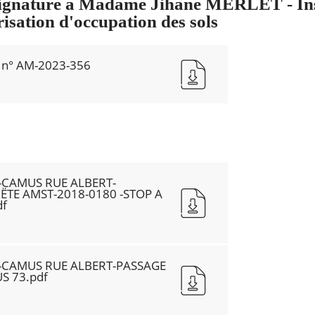
signature à Madame Jihane MERLET - Ins
risation d'occupation des sols
 n° AM-2023-356
 -CAMUS RUE ALBERT-
TE AMST-2018-0180 -STOP A
df
 -CAMUS RUE ALBERT-PASSAGE
S 73.pdf