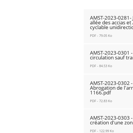
AMST-2023-0281- J
allée des accias et
cyclable unidirecti
PDF - 79.05 Ko
AMST-
AMST-2023-0301 - R
2023-
circulation sauf t
0281-
PDF - 84.53 Ko
John
Fitzgerald
AMST-
AMST-2023-0302 - R
Kennedy
2023-
Abrogation de l'a
entre
1166.pdf
0301
allée
-
PDF - 72.83 Ko
des
Rue
AMST-
accias
Jean
AMST-2023-0303 - R
2023-
et
Balade
création d'une zon
0302
Ave
-
PDF - 122.99 Ko