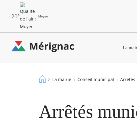
Aller
au
contenu
principal
20°
Moyen
Les
Menu
dernières
La mair
principal
alertes
Eco
Merignac
Watt
-
Fil
La mairie
Conseil municipal
Arrêté
page
d'Ariane
d'accueil
Arrêtés muni