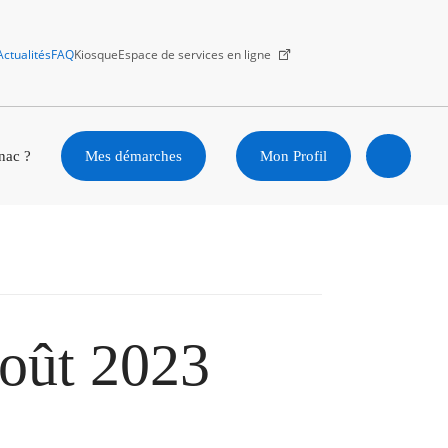
Actualités
FAQ
Kiosque
Espace de services en ligne
Facebook
X
Instagram
Youtube
Linkedin
nac ?
Mes démarches
Mon Profil
Ouvrir
la
recherc
août 2023