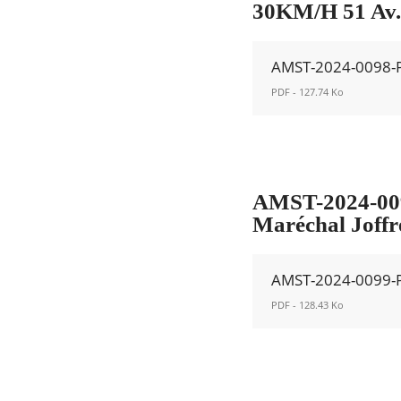
Nouvelle
30KM/H 51 Av.
fenêtre
AMST-2024-0098-
PDF - 127.74 Ko
AMST-
2024-
0098-
Permanent.pdf
AMST-2024-0099
Nouvelle
Maréchal Joffre
fenêtre
AMST-2024-0099-
PDF - 128.43 Ko
AMST-
2024-
0099-