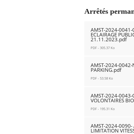
rentrée
Nouvelle
de
Arrêtés perman
fenêtre
Jokko
31
AMST-2024-0041
août
RECHERCHER ...
ECLAIRAGE PUBLI
2024
21.11.2023.pdf
Nouvelle
PDF - 305.37 Ko
fenêtre
AMST-
AMST-2024-0042-N
2024-
PARKING.pdf
0041-
PDF - 53.58 Ko
COMMUNE-
INTERRUPTION
AMST-
AMST-2024-0043
ECLAIRAGE
2024-
VOLONTAIRES BIO
PUBLIC-
0042-
PDF - 195.31 Ko
ABRO
NADAR
REMPL
27
AMST-
AMST-2024-0090-
2023
ALL
2024-
LIMITATION VITES