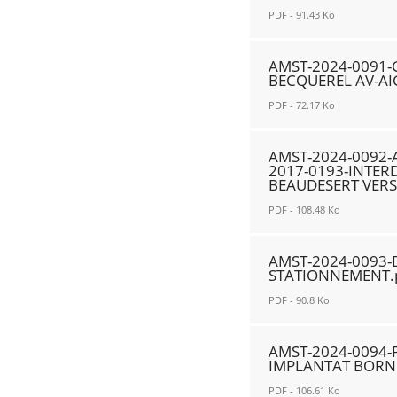
00349-
F.-
0043-
PDF - 91.43 Ko
21.11.2023.pdf
STOP
COMMUNE
Nouvelle
SORTIE
POINTS
AMST-
AMST-2024-0091-
fenêtre
PARKING.pdf
D'APPORT
2024-
BECQUEREL AV-AI
Nouvelle
VOLONTAIRES
0090-
PDF - 72.17 Ko
fenêtre
BIODECHETS.pdf
ABROG
Nouvelle
AMST-
AMST-
AMST-2024-0092-
fenêtre
2018-
2024-
2017-0193-INTER
2087
BEAUDESERT VERS
0091-
LIMITATION
GIRATOIRE-
PDF - 108.48 Ko
VITESSE
BEAUDESERT
AMST-
AV
AV-
AMST-2024-0093-D
2024-
DE
BECQUEREL
STATIONNEMENT.
0092-
L'ARGONNE.pdf
AV-
PDF - 90.8 Ko
ABROGATION
Nouvelle
AIGLE
ARRETE
AMST-
fenêtre
RUE
AMST-2024-0094-
AMST-
2024-
CAROLINE.pdf
IMPLANTAT BORNE
2017-
0093-
Nouvelle
PDF - 106.61 Ko