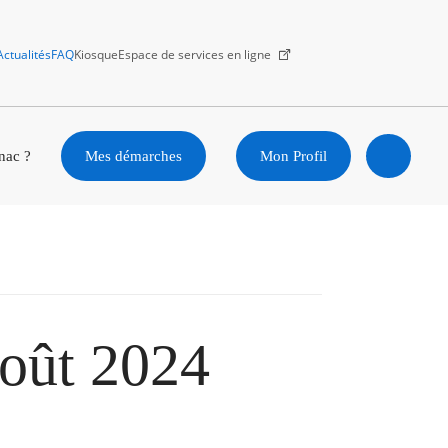
Actualités
FAQ
Kiosque
Espace de services en ligne
Facebook
X
Instagram
Youtube
Linkedin
nac ?
Mes démarches
Mon Profil
Ouvrir
la
recherc
août 2024