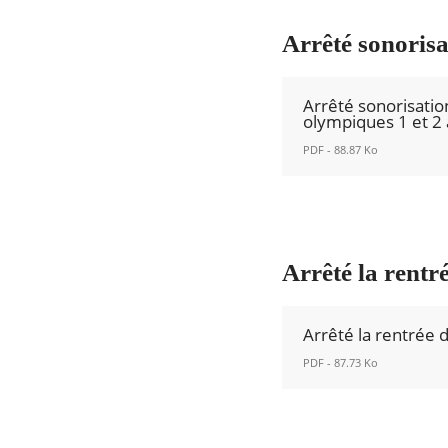
Arrêté sonorisa
Arrêté sonorisatio
olympiques 1 et 2
PDF - 88.87 Ko
Arrêté
sonorisation
retransmission
des
Arrêté la rentr
jeux
olympiques
Arrêté la rentrée 
1
et
PDF - 87.73 Ko
2
Arrêté
août
la
2024.pdf