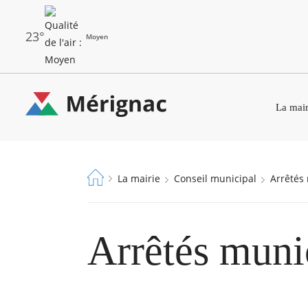
Aller
au
contenu
principal
23°
Moyen
Les
Menu
dernières
La mair
principal
alertes
Eco
Merignac
Watt
-
Fil
La mairie
Conseil municipal
Arrêté
page
d'Ariane
d'accueil
Arrêtés muni