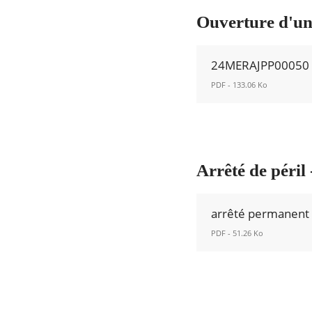
24MERAJPT00110
Ouverture d'un
Nouvelle
fenêtre
24MERAJPP00050 (3
PDF - 133.06 Ko
24MERAJPP00050
(3)
(1).pdf
Nouvelle
Arrêté de péril
fenêtre
arrêté permanent
PDF - 51.26 Ko
arrêté
permanent
n°