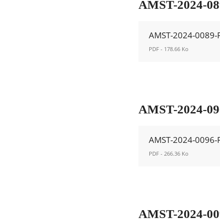
24MERAJPP00052
AMST-2024-089-
Nouvelle
fenêtre
AMST-2024-0089-
PDF - 178.66 Ko
AMST-
2024-
0089-
Permanent.pdf
AMST-2024-096
Nouvelle
fenêtre
AMST-2024-0096-
PDF - 266.36 Ko
AMST-
2024-
0096-
Permanent.pdf
AMST-2024-0098