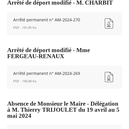
n°
Arrêté de déport modifié - M. CHARBIT
AM-
2024-
261
Arrêté permanent n° AM-2024-270
Nouvelle
PDF - 191.85 Ko
fenêtre
Arrêté
permanent
n°
Arrêté de déport modifié - Mme
AM-
FERGEAU-RENAUX
2024-
270
Nouvelle
Arrêté permanent n° AM-2024-269
fenêtre
PDF - 190.89 Ko
Arrêté
permanent
n°
Absence de Monsieur le Maire - Délégation
AM-
à M. Thierry TRIJOULET du 19 avril au 5
2024-
mai 2024
269
Nouvelle