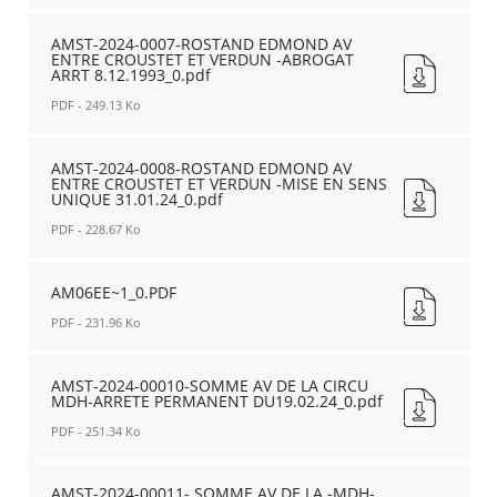
ET
PIERRE-
AMST-
ARRET
STATIONT
2024-
AMST-2024-0007-ROSTAND EDMOND AV
INTERDIT
ENTRE CROUSTET ET VERDUN -ABROGAT
INTERDIT
0003-
ARRT 8.12.1993_0.pdf
-
-
MAGNOLIAS
_0.pdf
_0.pdf
RUE
PDF - 249.13 Ko
Nouvelle
Nouvelle
DES
fenêtre
fenêtre
AMST-
-
2024-
AMST-2024-0008-ROSTAND EDMOND AV
STATIONT
ENTRE CROUSTET ET VERDUN -MISE EN SENS
0007-
INTERDIT
UNIQUE 31.01.24_0.pdf
ROSTAND
-
EDMOND
PDF - 228.67 Ko
_0.pdf
AV
Nouvelle
AMST-
ENTRE
fenêtre
2024-
AM06EE~1_0.PDF
CROUSTET
0008-
ET
PDF - 231.96 Ko
ROSTAND
VERDUN
EDMOND
-
AM06EE~1_0.PDF
AV
ABROGAT
RECHERCHER ...
Nouvelle
AMST-2024-00010-SOMME AV DE LA CIRCU
ENTRE
ARRT
MDH-ARRETE PERMANENT DU19.02.24_0.pdf
fenêtre
CROUSTET
8.12.1993_0.pdf
PDF - 251.34 Ko
ET
Nouvelle
VERDUN
fenêtre
AMST-
-
2024-
AMST-2024-00011- SOMME AV DE LA -MDH-