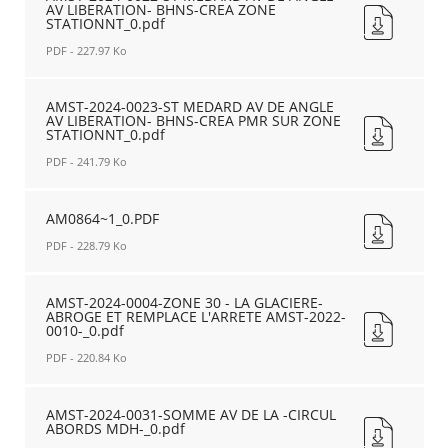
CEDEZ
AV LIBERATION- BHNS-CREA ZONE
0021-
STATIONNT_0.pdf
PASSAGE_0.pdf
ST
Nouvelle
MEDARD
PDF - 227.97 Ko
fenêtre
AV
AMST-
DE
2024-
AMST-2024-0023-ST MEDARD AV DE ANGLE
ENTRE
AV LIBERATION- BHNS-CREA PMR SUR ZONE
0022-
LIBERATION
STATIONNT_0.pdf
ST
ET
MEDARD
PDF - 241.79 Ko
N°32-
AV
BHNS-
AMST-
DE
CREA
2024-
AM0864~1_0.PDF
ANGLE
ARRET
0023-
AV
BUS_0.pdf
PDF - 228.79 Ko
ST
LIBERATION-
Nouvelle
MEDARD
BHNS-
fenêtre
AM0864~1_0.PDF
AV
CREA
Nouvelle
AMST-2024-0004-ZONE 30 - LA GLACIERE-
DE
ZONE
ABROGE ET REMPLACE L'ARRETE AMST-2022-
fenêtre
0010-_0.pdf
ANGLE
STATIONNT_0.pdf
AV
Nouvelle
PDF - 220.84 Ko
LIBERATION-
fenêtre
BHNS-
AMST-
CREA
2024-
AMST-2024-0031-SOMME AV DE LA -CIRCUL
PMR
ABORDS MDH-_0.pdf
0004-
SUR