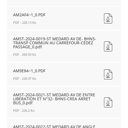
ARRET
PERMANENT
AM9D28~1_0.PDF
ET
DU19.02.24_0.pdf
Nouvelle
AM2AF4~1_0.PDF
STATIONNEMT-
Nouvelle
fenêtre
_0.pdf
fenêtre
PDF - 228.13 Ko
Nouvelle
fenêtre
AM2AF4~1_0.PDF
Nouvelle
AMST-2024-0019-ST MEDARD AV DE- BHNS-
TRANSP COMMUN AU CARREFOUR-CEDEZ
fenêtre
PASSAGE_0.pdf
PDF - 269.93 Ko
AMST-
2024-
AM9E84~1_0.PDF
0019-
PDF - 226.97 Ko
ST
MEDARD
AM9E84~1_0.PDF
AV
Nouvelle
AMST-2024-0021-ST MEDARD AV DE ENTRE
DE-
LIBERATION ET N°32- BHNS-CREA ARRET
fenêtre
BUS_0.pdf
BHNS-
TRANSP
PDF - 226.2 Ko
COMMUN
AU
AMST-
CARREFOUR-
2024-
AMST-2024-0022-ST MEDARD AV DE ANGLE