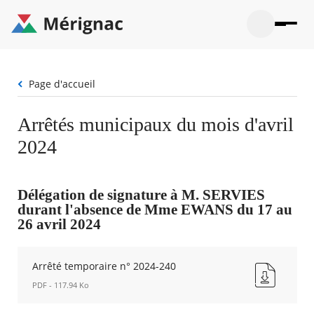
Aller
au
contenu
principal
Ouvrir
Ouvrir
Menu
Merignac
la
le
La mairie
principal
-
recherche
menu
page
Fil
Page d'accueil
Ouvrir
d'accueil
Mon quotidien
d'Ariane
le
sous-
Ouvrir
Arrêtés municipaux du mois d'avril
menu
Participation citoyenne
le
La
2024
sous-
mairie
Ouvrir
menu
Que faire à Mérignac ?
le
Mon
sous-
quotid
Ouvrir
menu
Mes démarches
Délégation de signature à M. SERVIES
le
Partic
durant l'absence de Mme EWANS du 17 au
sous-
citoye
Ouvrir
menu
26 avril 2024
Mon Profil
le
Que
sous-
faire
Ouvrir
menu
à
le
Mes
Arrêté temporaire n° 2024-240
Mérig
sous-
démar
?
menu
PDF - 117.94 Ko
35°
Mon
Moyen
Profil
Arrêté