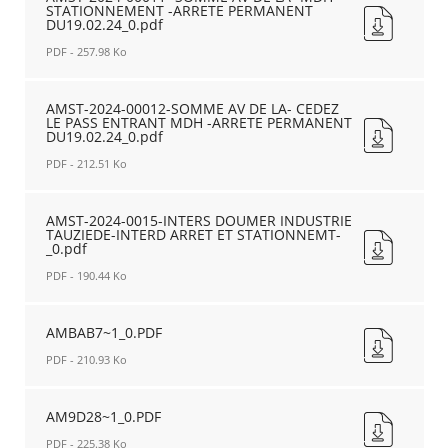
MISE
STATIONNEMENT -ARRETE PERMANENT
00010-
EN
DU19.02.24_0.pdf
SOMME
SENS
AV
PDF - 257.98 Ko
UNIQUE
DE
31.01.24_0.pdf
AMST-
LA
Nouvelle
2024-
AMST-2024-00012-SOMME AV DE LA- CEDEZ
CIRCU
fenêtre
LE PASS ENTRANT MDH -ARRETE PERMANENT
00011-
MDH-
DU19.02.24_0.pdf
SOMME
ARRETE
AV
PDF - 212.51 Ko
PERMANENT
DE
DU19.02.24_0.pdf
AMST-
LA
Nouvelle
2024-
AMST-2024-0015-INTERS DOUMER INDUSTRIE
-
fenêtre
TAUZIEDE-INTERD ARRET ET STATIONNEMT-
00012-
MDH-
_0.pdf
SOMME
STATIONNEMENT
AV
PDF - 190.44 Ko
-
DE
ARRETE
AMST-
LA-
PERMANENT
2024-
AMBAB7~1_0.PDF
CEDEZ
DU19.02.24_0.pdf
0015-
LE
Nouvelle
PDF - 210.93 Ko
INTERS
PASS
fenêtre
DOUMER
ENTRANT
AMBAB7~1_0.PDF
INDUSTRIE
MDH
Nouvelle
AM9D28~1_0.PDF
TAUZIEDE-
-
fenêtre
INTERD
PDF - 225.38 Ko
ARRETE