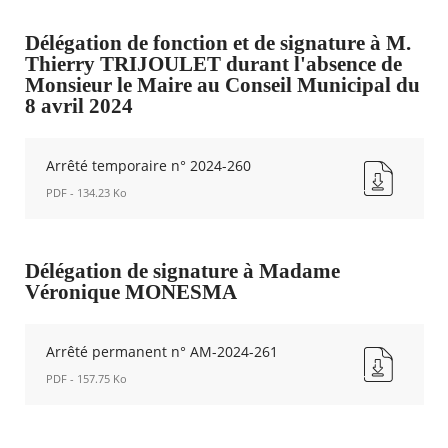
AMST-
DU
2024-
2
0027-
Délégation de fonction et de signature à M.
AU
PASTEUR
8-
Thierry TRIJOULET durant l'absence de
RUE
CIRCUL
Monsieur le Maire au Conseil Municipal du
L-
ANTI-
8 avril 2024
ENTRE
HORAIRE
GUILLOT
-.pdf
ET
Nouvelle
Arrêté temporaire n° 2024-260
GALLIENI-
fenêtre
STATIONNEMENT
PDF - 134.23 Ko
(002).pdf
Nouvelle
Arrêté
fenêtre
temporaire
n°
Délégation de signature à Madame
2024-
Véronique MONESMA
260
Nouvelle
fenêtre
Arrêté permanent n° AM-2024-261
PDF - 157.75 Ko
Arrêté
permanent