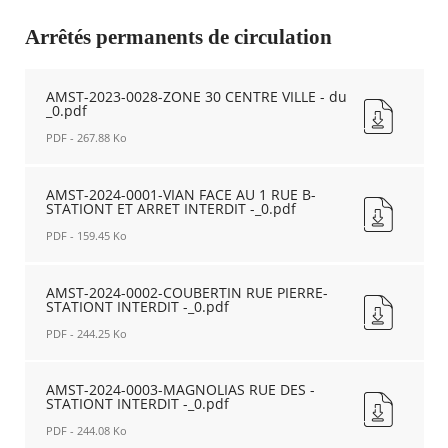
temporaire
n°
Arrêtés permanents de circulation
Agenda
2024-
Actualités
240
FAQ
Nouvelle
AMST-2023-0028-ZONE 30 CENTRE VILLE - du
Kiosque
fenêtre
_0.pdf
Espace de services en ligne
PDF - 267.88 Ko
Facebook
X
Instagram
Youtube
Linkedin
Les
AMST-
dernièr
2023-
AMST-2024-0001-VIAN FACE AU 1 RUE B-
STATIONT ET ARRET INTERDIT -_0.pdf
alertes
0028-
Eco
ZONE
PDF - 159.45 Ko
Watt
30
CENTRE
AMST-
VILLE
2024-
AMST-2024-0002-COUBERTIN RUE PIERRE-
STATIONT INTERDIT -_0.pdf
-
0001-
du
VIAN
PDF - 244.25 Ko
_0.pdf
FACE
Nouvelle
AU
AMST-
fenêtre
1
2024-
AMST-2024-0003-MAGNOLIAS RUE DES -
STATIONT INTERDIT -_0.pdf
RUE
0002-
B-
COUBERTIN
PDF - 244.08 Ko
STATIONT
RUE