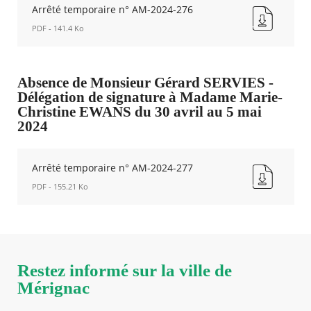
fenêtre
Arrêté temporaire n° AM-2024-276
PDF - 141.4 Ko
Arrêté
temporaire
n°
Absence de Monsieur Gérard SERVIES -
AM-
Délégation de signature à Madame Marie-
2024-
Christine EWANS du 30 avril au 5 mai
276
2024
Nouvelle
fenêtre
Arrêté temporaire n° AM-2024-277
PDF - 155.21 Ko
Arrêté
temporaire
n°
AM-
2024-
Restez informé sur la ville de
277
Mérignac
Nouvelle
fenêtre