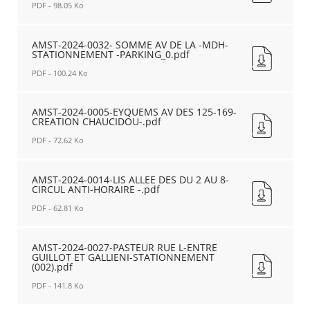
ZONE
PDF - 98.05 Ko
ZONE
30
STATIONNT_0.pdf
-
AMST-
Nouvelle
LA
2024-
AMST-2024-0032- SOMME AV DE LA -MDH-
fenêtre
STATIONNEMENT -PARKING_0.pdf
GLACIERE-
0031-
ABROGE
SOMME
PDF - 100.24 Ko
ET
AV
REMPLACE
DE
AMST-
L'ARRETE
LA
2024-
AMST-2024-0005-EYQUEMS AV DES 125-169-
AMST-
CREATION CHAUCIDOU-.pdf
-
0032-
2022-
CIRCUL
SOMME
PDF - 72.62 Ko
0010-
ABORDS
AV
_0.pdf
MDH-
DE
AMST-
Nouvelle
_0.pdf
LA
2024-
AMST-2024-0014-LIS ALLEE DES DU 2 AU 8-
fenêtre
Nouvelle
CIRCUL ANTI-HORAIRE -.pdf
-
0005-
fenêtre
MDH-
EYQUEMS
PDF - 62.81 Ko
STATIONNEMENT
AV
-
DES
AMST-
PARKING_0.pdf
125-
2024-
AMST-2024-0027-PASTEUR RUE L-ENTRE
Nouvelle
GUILLOT ET GALLIENI-STATIONNEMENT
169-
0014-
(002).pdf
fenêtre
CREATION
LIS
CHAUCIDOU-.pdf
ALLEE
PDF - 141.8 Ko
Nouvelle
DES
fenêtre