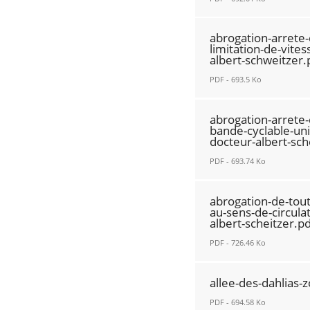
16.10.1972-
relatif-
relatif-
abrogation-
au-
abrogation-arrete-
au-
arrete-
sens-
limitation-de-vite
stop-
albert-schweitzer.
du-
de-
RECHERCHER ...
a-
19.12.2012-
circulation-
PDF - 693.5 Ko
l-
avenue-
de-
abrogation-
intersection-
du-
la-
abrogation-arrete-
arrete-
de-
docteur-
bande-cyclable-uni
rue-
docteur-albert-sch
du-
l-
albert-
jean-
21.07.1997-
avenue-
PDF - 693.74 Ko
schweitzer.pdf
balde.pdf
relatif-
jean-
Nouvelle
Nouvelle
abrogation-
a-
mace-
fenêtre
abrogation-de-tout
fenêtre
arrete-
la-
au-sens-de-circula
et-
albert-scheitzer.pd
du-
limitation-
de-
29.10.2003-
PDF - 726.46 Ko
de-
l-
relatif-
vitesse-
aveneu-
abrogation-
a-
a-
allee-des-dahlias-
du-
de-
la-
30kh-
docteur-
PDF - 694.58 Ko
toutes-
bande-