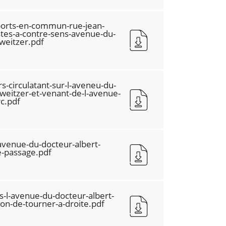
sports-en-commun-rue-jean-
istes-a-contre-sens-avenue-du-
weitzer.pdf
s-circulatant-sur-l-aveneu-du-
weitzer-et-venant-de-l-avenue-
c.pdf
avenue-du-docteur-albert-
e-passage.pdf
s-l-avenue-du-docteur-albert-
ion-de-tourner-a-droite.pdf