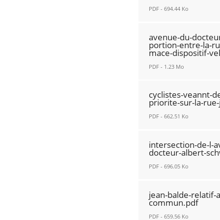
albert-
Nouvelle
PDF - 694.44 Ko
schweitzer-
fenêtre
cedez-
avenue-
avenue-du-docteur
le-
du-
portion-entre-la-r
passage-
mace-dispositif-ve
docteur-
cyclciste-
albert-
PDF - 1.23 Mo
aux-
schweitzer-
avenue-
usagers-
creation-
cyclistes-veannt-
du-
dans-
piste-
priorite-sur-la-rue
docteur-
le-
cyclable-
PDF - 662.51 Ko
albert-
couleur-
sur-
schweitzer-
cyclistes-
bus.pdf
le-
intersection-de-l
dans-
veannt-
Nouvelle
trottoir.pdf
docteur-albert-sch
sa-
de-
fenêtre
Nouvelle
PDF - 696.05 Ko
portion-
l-
fenêtre
entre-
avenue-
intersection-
jean-balde-relatif-
la-
de-
de-
commun.pdf
rue-
la-
l-
PDF - 659.56 Ko