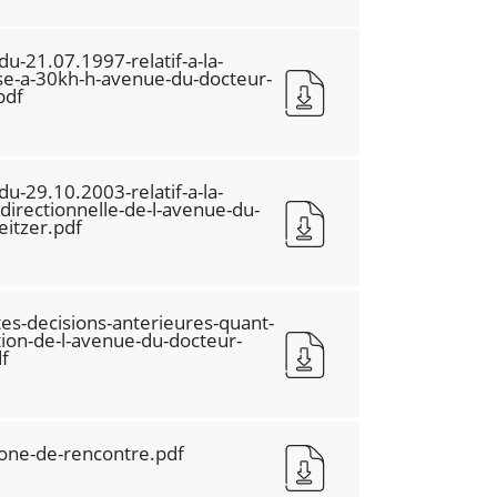
du-21.07.1997-relatif-a-la-
sse-a-30kh-h-avenue-du-docteur-
pdf
du-29.10.2003-relatif-a-la-
directionnelle-de-l-avenue-du-
eitzer.pdf
es-decisions-anterieures-quant-
tion-de-l-avenue-du-docteur-
f
zone-de-rencontre.pdf