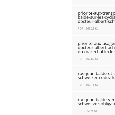
jean-
somme-
avenue-
balde-
non-
jean-
jean-
priorite-aux-tran
et-
priorite-
mace-
balde-
balde-sur-les-cycl
avenue-
sur-
et-
docteur-albert-sch
relatif-
jean-
la-
avenue-
a-
PDF - 663.29 Ko
mace-
rue-
du-
la-
priorite-
dispositif-
jean-
docteur-
circulation-
priorite-aux-usager
aux-
velorue.pdf
balde.pdf
albert-
des-
docteur-albert-ach
du-marechal-lecler
transports-
Nouvelle
Nouvelle
schweitzer-
transports-
en-
fenêtre
fenêtre
cedez-
PDF - 662.82 Ko
en-
commun-
le-
commun.pdf
priorite-
rue-
passage.pdf
Nouvelle
rue-jean-balde-et-
aux-
jean-
schweizer-cedez-l
Nouvelle
fenêtre
usagers-
balde-
fenêtre
PDF - 659.16 Ko
circulatant-
sur-
sur-
rue-
les-
rue-jean-balde-ver
l-
jean-
cyclistes-
schweitzer-obligat
aveneu-
balde-
a-
PDF - 651.9 Ko
du-
et-