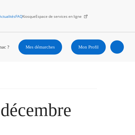
Actualités
FAQ
Kiosque
Espace de services en ligne
Facebook
X
Instagram
Youtube
Linkedin
nac ?
Mes démarches
Mon Profil
Ouvrir
la
recherc
 décembre