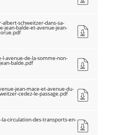
-albert-schweitzer-dans-sa-
ue-jean-balde-et-avenue-jean-
lorue.pdf
de-l-avenue-de-la-somme-non-
-jean-balde.pdf
-avenue-jean-mace-et-avenue-du-
weitzer-cedez-le-passage.pdf
a-la-circulation-des-transports-en-