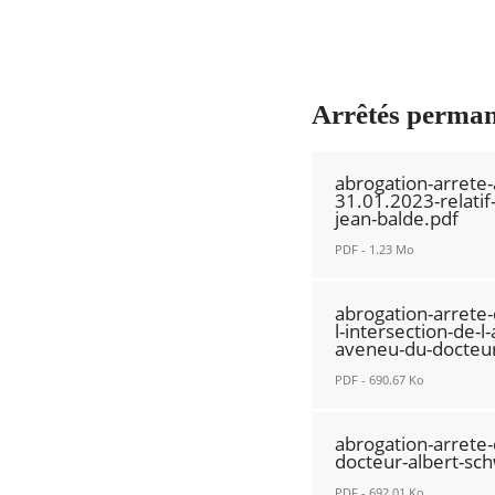
Arrêtés permane
abrogation-arrete
31.01.2023-relatif-
jean-balde.pdf
PDF - 1.23 Mo
abrogation-
abrogation-arrete-
arrete-
l-intersection-de-
aveneu-du-docteur
amst-
2023-
PDF - 690.67 Ko
0036-
abrogation-
p-
abrogation-arrete
arrete-
du-
docteur-albert-sch
du-
31.01.2023-
PDF - 692.01 Ko