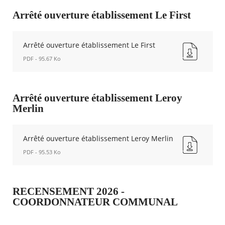
ouverture
établissement
Arrêté ouverture établissement Le First
la
Agenda
cabane
Actualités
à
FAQ
Arrêté ouverture établissement Le First
Bagels
Kiosque
PDF - 95.67 Ko
Nouvelle
Espace de services en ligne
fenêtre
Arrêté
ouverture
Facebook
X
Instagram
Youtube
Linkedin
Les
établissement
dernièr
Arrêté ouverture établissement Leroy
Le
alertes
Merlin
First
Eco
Nouvelle
Watt
fenêtre
Arrêté ouverture établissement Leroy Merlin
PDF - 95.53 Ko
Arrêté
ouverture
établissement
RECENSEMENT 2026 -
Leroy
COORDONNATEUR COMMUNAL
Merlin
Nouvelle