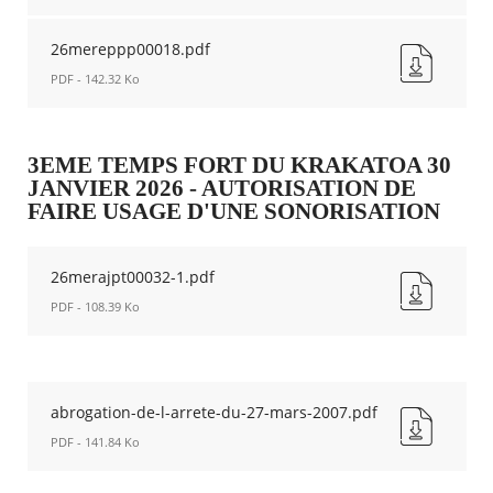
26mereppp00020.pdf
Nouvelle
26mereppp00018.pdf
fenêtre
PDF - 142.32 Ko
26mereppp00018.pdf
Nouvelle
fenêtre
3EME TEMPS FORT DU KRAKATOA 30
JANVIER 2026 - AUTORISATION DE
FAIRE USAGE D'UNE SONORISATION
26merajpt00032-1.pdf
PDF - 108.39 Ko
26merajpt00032-
1.pdf
Nouvelle
fenêtre
abrogation-de-l-arrete-du-27-mars-2007.pdf
PDF - 141.84 Ko
abrogation-