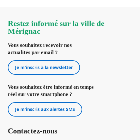
de-
l-
arrete-
du-
Restez informé sur la ville de
27-
Mérignac
mars-
2007.pdf
Nouvelle
Vous souhaitez recevoir nos
fenêtre
actualités par email ?
Je m'inscris à la newsletter
Vous souhaitez être informé en temps
réel sur votre smartphone ?
Je m'inscris aux alertes SMS
Contactez-nous