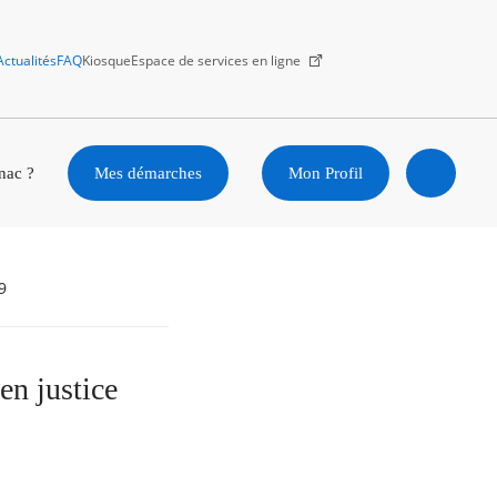
Actualités
FAQ
Kiosque
Espace de services en ligne
Facebook
X
Instagram
Youtube
Linkedin
nac ?
Mes démarches
Mon Profil
Ouvrir
la
9
recherc
en justice