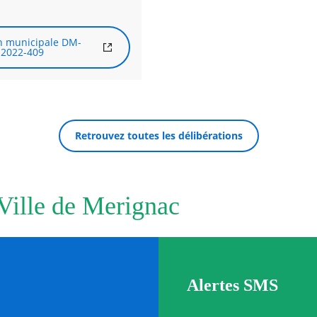
n municipale DM-
2022-409
Retrouvez toutes les délibérations
 Ville de Merignac
Alertes SMS