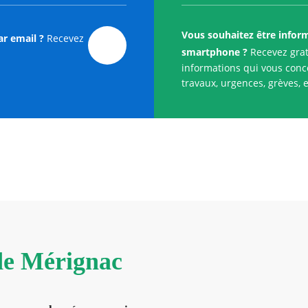
Vous souhaitez être infor
ar email ?
Recevez
smartphone ?
Recevez grat
informations qui vous conce
travaux, urgences, grèves, e
 de Mérignac