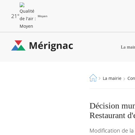
Aller
au
contenu
principal
21°
Moyen
Les
Menu
dernières
La mair
principal
alertes
Eco
Merignac
Watt
-
Fil
La mairie
Co
page
d'Ariane
d'accueil
Décision mun
Restaurant d'e
Modification de la 