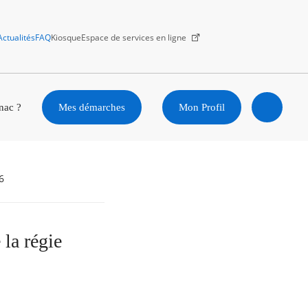
Actualités
FAQ
Kiosque
Espace de services en ligne
Facebook
X
Instagram
Youtube
Linkedin
nac ?
Mes démarches
Mon Profil
Ouvrir
la
6
recherc
la régie