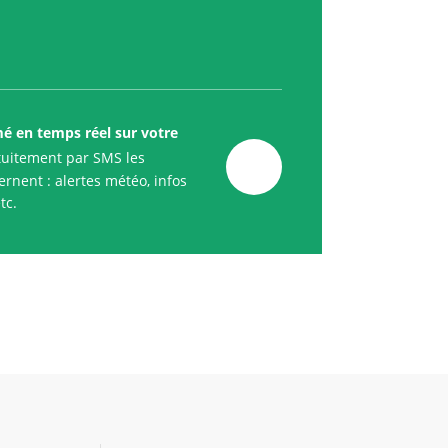
mé en temps réel sur votre
uitement par SMS les
rnent : alertes météo, infos
tc.